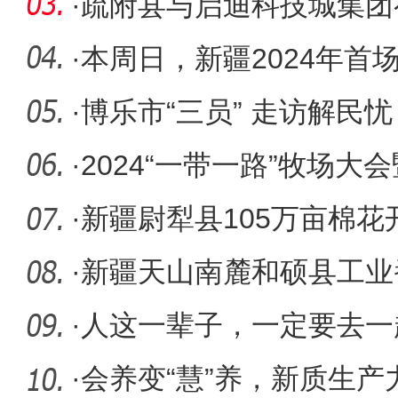
·
疏附县与启迪科技城集团
·
本周日，新疆2024年首
咨询会等
·
博乐市“三员” 走访解民
·
2024“一带一路”牧场
牧产业
·
新疆尉犁县105万亩棉花
现节本增
·
新疆天山南麓和硕县工业
移栽工作
·
人这一辈子，一定要去一
·
会养变“慧”养，新质生