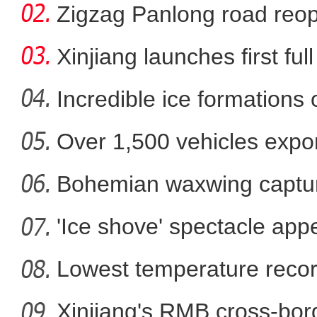
betwee
Zigzag Panlong road reopen
Xinjiang launches first ful
Incredible ice formations
Over 1,500 vehicles expor
新疆吐鲁番：一条滴灌带 “
Bohemian waxwing captur
'Ice shove' spectacle app
Lowest temperature reco
Xinjiang's RMB cross-bor