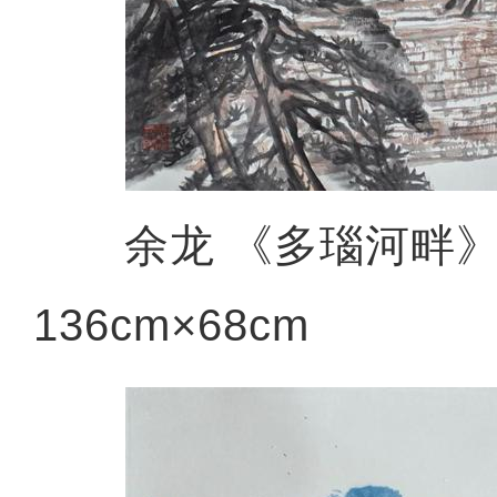
余龙 《多瑙河畔》
136cm×68cm