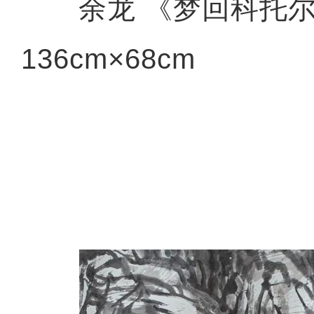
余龙 《梦回科托
136cm×68cm