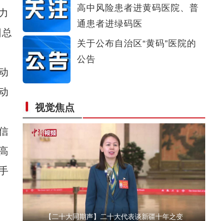
高中风险患者进黄码医院、普
力
新疆拜城：秋风送斑斓 满目皆金黄
通患者进绿码医
团总
关于公布自治区“黄码”医院的
公告
动
动
视觉焦点
又获央视新闻关注！这次的主角是……
信
高
手
【二十大同期声】二十大代表谈新疆十年之变