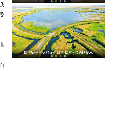
我
委
，
高
航拍新疆兵团辣椒丰收美景
精河这十年|做好绿色篇章 精河县综合防护林
自
，
新疆拜城：秋风送斑斓 满目皆金黄