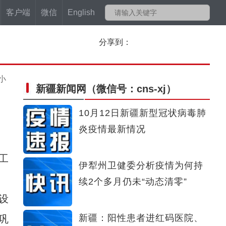
客户端
微信
English
分享到：
小
新疆新闻网
（微信号：cns-xj）
10月12日新疆新型冠状病毒肺
炎疫情最新情况
工
伊犁州卫健委分析疫情为何持
续2个多月仍未“动态清零”
设
新疆：阳性患者进红码医院、
巩