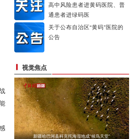
高中风险患者进黄码医院、普
新疆麦盖提县：沙漠变绿洲
通患者进绿码医
关于公布自治区“黄码”医院的
公告
视觉焦点
新疆拜城：秋风送斑斓 满目皆金黄
战
能
感
新疆哈巴河县科克托海湿地成“候鸟天堂”