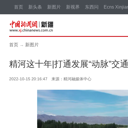
首页
新头条
新图片
新视界
东西问
Ecns Xinjia
首页
→
新图片
精河这十年|打通发展“动脉”交
2022-10-15 20:16:47 来源：精河融媒体中心