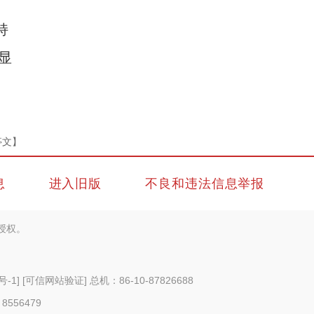
持
显
亭文】
息
进入旧版
不良和违法信息举报
授权。
号-1
]
[可信网站验证]
总机：86-10-87826688
 8556479