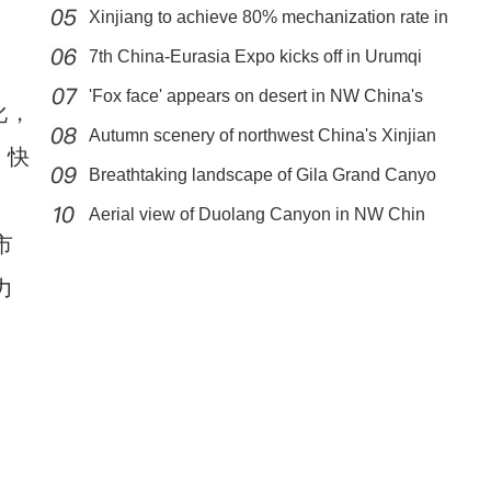
Xinjiang to achieve 80% mechanization rate in
7th China-Eurasia Expo kicks off in Urumqi
'Fox face' appears on desert in NW China's
化，
Autumn scenery of northwest China's Xinjian
，快
Breathtaking landscape of Gila Grand Canyo
新疆拜城：秋风送斑斓 满目皆金黄
Aerial view of Duolang Canyon in NW Chin
市
力