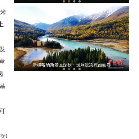
便来
上
发
童
新疆麦盖提县：刀郎花开刀郎湖
新疆喀纳斯景区深秋：斑斓浸染宛如画卷
病
基
可
新疆叶城县菜农：四季都有蔬菜卖
嘉琛】