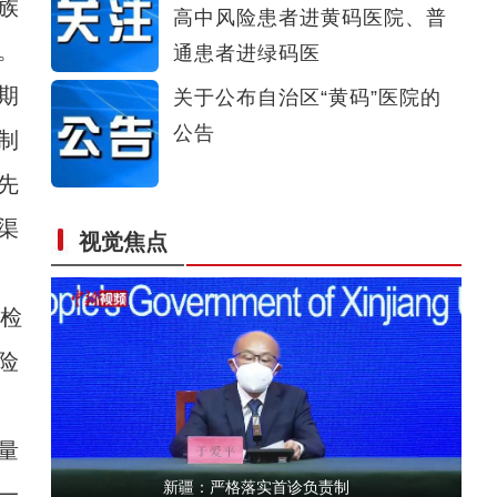
族
高中风险患者进黄码医院、普
新疆叶城县菜农：四季都有蔬菜卖
。
通患者进绿码医
期
关于公布自治区“黄码”医院的
公告
制
先
渠
视觉焦点
新疆喀什棉农：采棉花到卖棉花一周完成
检
险
量
新疆：严格落实首诊负责制
一