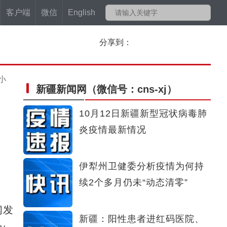
客户端
微信
English
分享到：
小
新疆新闻网
（微信号：cns-xj）
10月12日新疆新型冠状病毒肺
炎疫情最新情况
伊犁州卫健委分析疫情为何持
续2个多月仍未“动态清零”
闻发
新疆：阳性患者进红码医院、