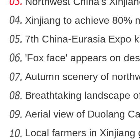
Northwest China's Xinjian
Xinjiang to achieve 80% 
in
7th China-Eurasia Expo ki
新疆：自10月5日起每日报
'Fox face' appears on des
Autumn scenery of northw
Breathtaking landscape o
Aerial view of Duolang C
Local farmers in Xinjiang 