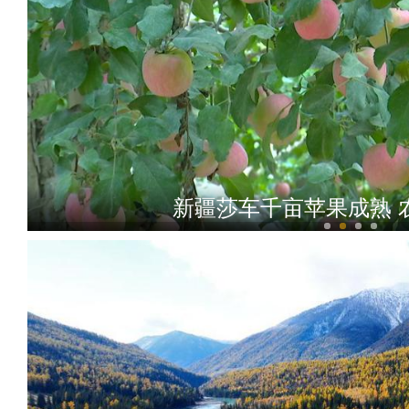
新疆莎车千亩苹果成熟 