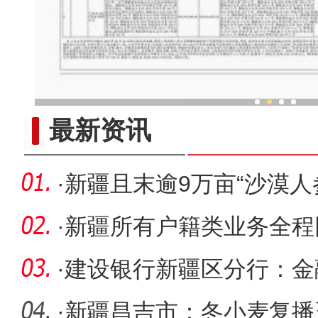
“劳动就业让生活更美
最新资讯
·
新疆且末逾9万亩“沙漠人
沙海
·
新疆所有户籍类业务全程
·
建设银行新疆区分行：金
·
新疆昌吉市：冬小麦复播