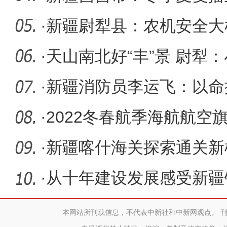
增收
·
新疆尉犁县：农机安全大
墙”
·
天山南北好“丰”景 尉犁：
·
新疆消防员李运飞：以命
为“水火
·
2022冬春航季海航航空
条航线
·
新疆喀什海关探索通关新
通道
·
从十年建设发展感受新疆
本网站所刊载信息，不代表中新社和中新网观点。 