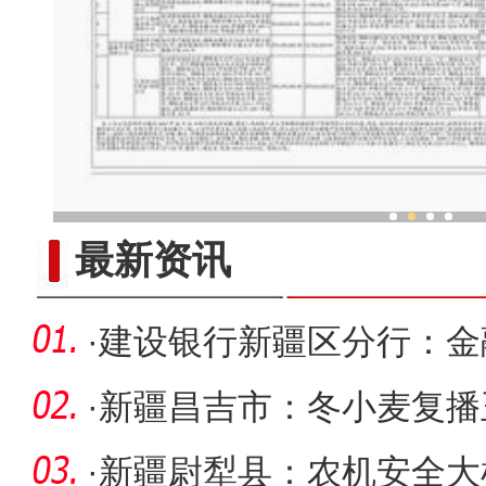
“劳动就业让生活更美
最新资讯
·
建设银行新疆区分行：金
·
新疆昌吉市：冬小麦复播
增收
·
新疆尉犁县：农机安全大