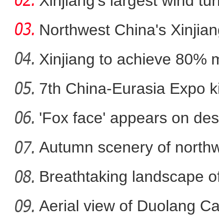
metr
Xinjiang's largest wind turb
Northwest China's Xinjian
Xinjiang to achieve 80% 
in
7th China-Eurasia Expo ki
新疆：自10月5日起每日报
'Fox face' appears on des
Autumn scenery of northw
Breathtaking landscape o
Aerial view of Duolang C