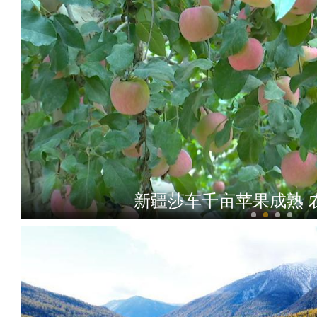
新疆莎车千亩苹果成熟 