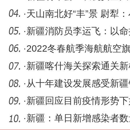
墙”
·
天山南北好“丰”景 尉犁：
·
新疆消防员李运飞：以命
为“水火
·
2022冬春航季海航航空
条航线
·
新疆喀什海关探索通关新
通道
·
从十年建设发展感受新疆
·
新疆回应目前疫情形势下
正常供应
·
新疆：单日新增感染者数