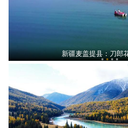
新疆麦盖提县：刀郎