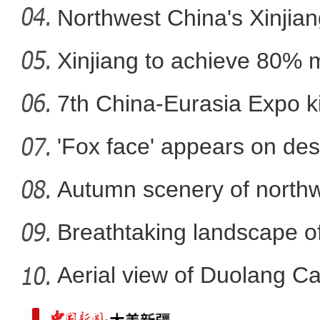
Northwest China's Xinjian
Xinjiang to achieve 80% 
新疆：社会面疫情传播链
in
7th China-Eurasia Expo ki
'Fox face' appears on des
Autumn scenery of northw
Breathtaking landscape o
Aerial view of Duolang C