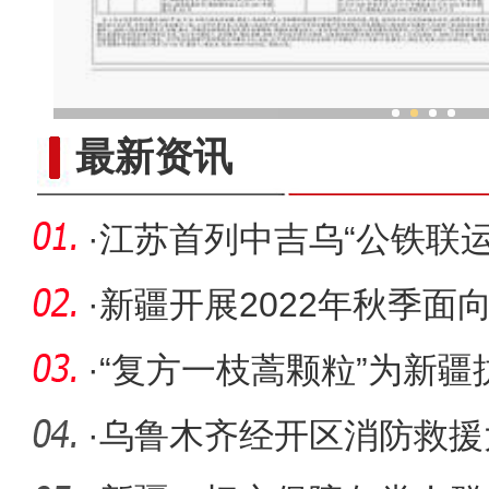
“劳动就业让生活更美
最新资讯
·
江苏首列中吉乌“公铁联
·
新疆开展2022年秋季面
进线上招
·
“复方一枝蒿颗粒”为新
药民
·
乌鲁木齐经开区消防救援大