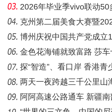
步
2026年毕业季vivo联动
展，专业
克州第二届美食大赛暨20
技能交流
博州庆祝中国共产党成立1
金色花海铺就致富路 莎
来采摘旺
探“智造”、看口岸 香港
两天一夜跨越三千公里山
疆肾积水
阿阿高速公路通车 新疆
动脉
“世界的三文鱼，中国的尼