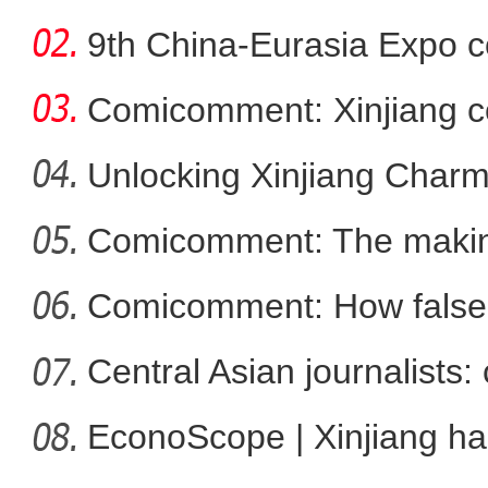
9th China-Eurasia Expo c
Comicomment: Xinjiang c
smear
Unlocking Xinjiang Char
Comicomment: The making
棉花自清白，谎言终自黑
narratives
Comicomment: How false 
Xin
Central Asian journalists: 
EconoScope | Xinjiang h