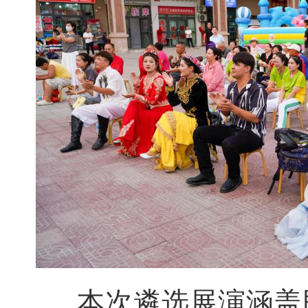
本次遴选展演涵盖