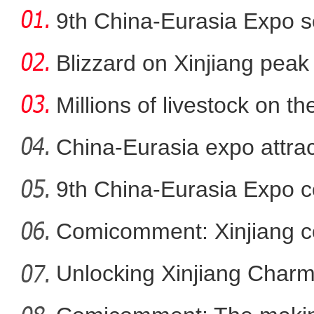
9th China-Eurasia Expo s
Blizzard on Xinjiang peak
Millions of livestock on t
China-Eurasia expo attrac
9th China-Eurasia Expo c
新疆：6名高三毕业生
Comicomment: Xinjiang c
smear
Unlocking Xinjiang Char