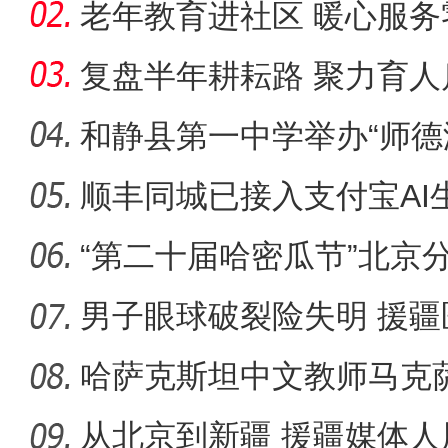
力
老年教育进社区 暖心服务
复盘半年耕耘路 聚力育人
和静县第一中学举办“师德
德讲
顺丰同城已接入支付宝AI
式”服
“第二十届哈密瓜节”北京
男子眼球破裂险失明 援疆
光明
哈萨克斯坦中文教师马克
感受真
从北京到新疆 援疆媒体人