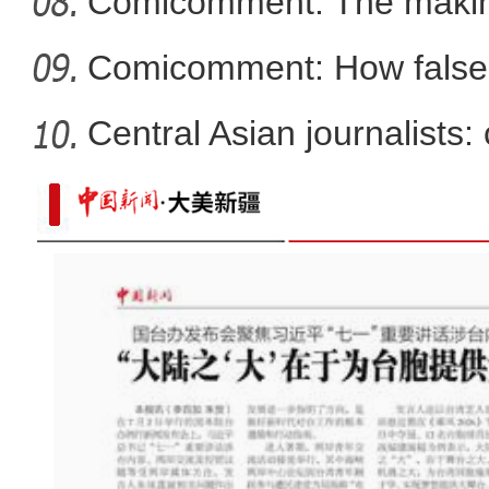
Comicomment: The making
narratives
Comicomment: How false 
Xin
Central Asian journalists: 
新疆军区某团组织炮兵分