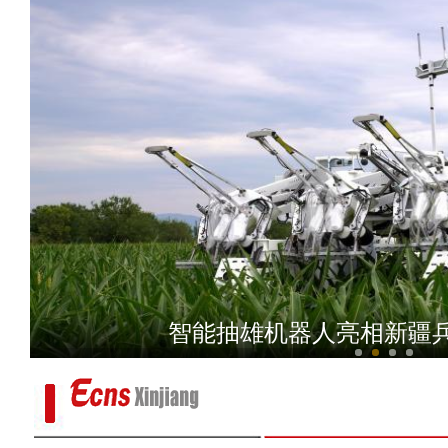
直击武警车载速射迫击炮
智能抽雄机器人亮相新疆