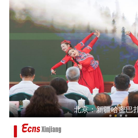
新疆乌恰：两身制服，一种底色！退役
家
北京：新疆哈密巴