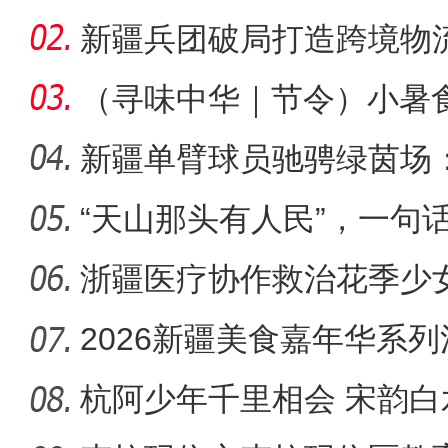
助力健康
新疆兵团破局打造跨境物
（寻味中华｜节令）小暑
新疆单臂球员驰骋绿茵场
体育精
“天山那头有人民”，一句
友的
浙疆医疗协作救治花季少
2026新疆美食嘉年华系列
粉节启幕
杭阿少年千里相会 宋韵