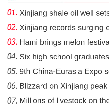
Xinjiang shale oil well sets
Xinjiang records surging en
Hami brings melon festiva
showc
Six high school graduates
9th China-Eurasia Expo s
新疆军区某团组织炮兵分
Blizzard on Xinjiang peak
Millions of livestock on t