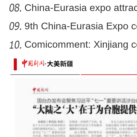
China-Eurasia expo attrac
9th China-Eurasia Expo c
Comicomment: Xinjiang c
smear
新疆轮台县北部山区首次拍