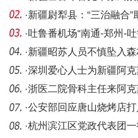
技艺大赛
·
新疆尉犁县：“三治融合”
·
吐鲁番机场“南通-郑州-
·
新疆昭苏人员不慎坠入森
急救援
·
深圳爱心人士为新疆阿克
水设备
·
浙医二院骨科主任来阿克
·
公安部回应唐山烧烤店打
底查清全
·
杭州滨江区党政代表团一