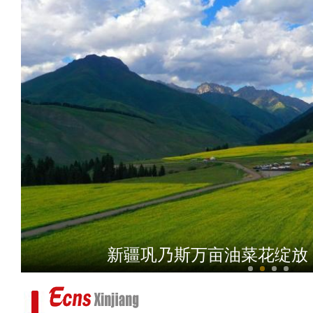
新疆和田约特干故城揭
新疆巩乃斯万亩油菜花绽放