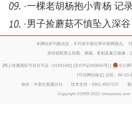
口援疆工
·
一棵老胡杨抱小青杨 记
·
男子捡蘑菇不慎坠入深谷
急营救
本网站所刊载信息，不代表中新社和中新网观点。 
未经授权禁止转载、摘编、复制及建立镜像，
[
网上传播视听节目许可证（0106168)
] [
京ICP证040655号
] [
京公网安
[可信网站验证]
总机：86-10-8
制作：中新社新疆分社 技术支持：0991-8557237 新闻热线：
Copyright ©1999-2022 chinanews.com. 