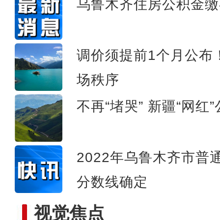
乌鲁木齐住房公积金缴
新疆·精河2022年枸杞文
调价须提前1个月公布
场秩序
不再“堵哭” 新疆“网
2022年乌鲁木齐市
分数线确定
视觉焦点