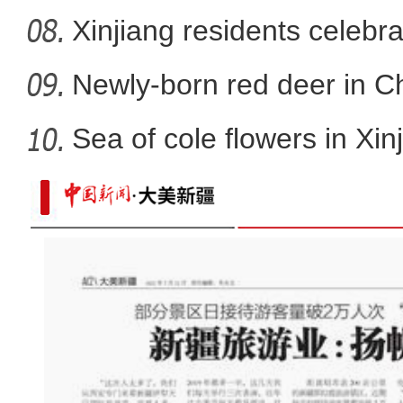
Xinjiang residents celebr
Newly-born red deer in Ch
Sea of cole flowers in Xin
实拍天山雪莲花