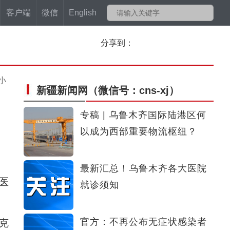
客户端
微信
English
分享到：
小
新疆新闻网
（微信号：cns-xj）
专稿 | 乌鲁木齐国际陆港区何
以成为西部重要物流枢纽？
最新汇总！乌鲁木齐各大医院
医
就诊须知
官方：不再公布无症状感染者
克