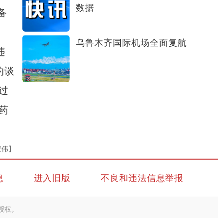
数据
备
乌鲁木齐国际机场全面复航
违
约谈
过
药
家伟】
息
进入旧版
不良和违法信息举报
授权。