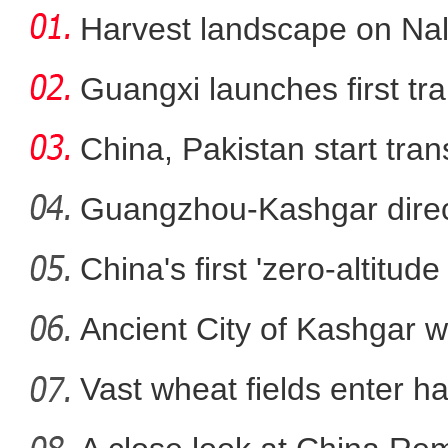
Harvest landscape on Nala
Guangxi launches first trai
China, Pakistan start tran
Guangzhou-Kashgar direct
China's first 'zero-altitu
“离海最远”的新疆，为何
Ancient City of Kashgar w
Vast wheat fields enter ha