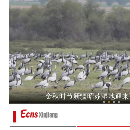
新疆禾木：云雾笼
金秋时节新疆昭苏湿地迎来