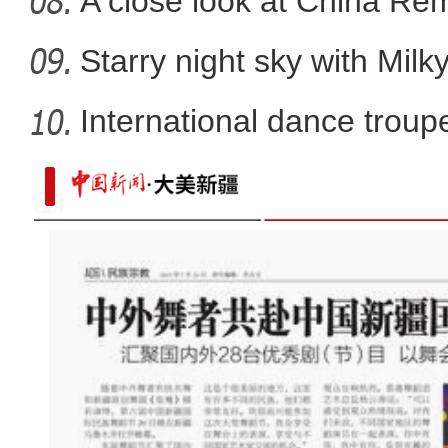
A close look at China Re
Starry night sky with Mil
International dance troupe
【最华人】“一带一路”上