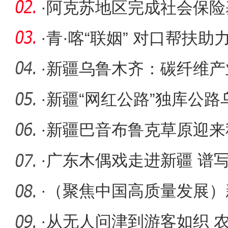
·
阿克苏地区完成社会保险
·
青·喀“联姻” 对口帮扶
高质
·
新疆乌鲁木齐：碳纤维产
·
新疆“网红公路”独库公
交警坚
·
新疆巴音布鲁克草原迎来
景区建设
·
广东木偶戏走进新疆 谱
华章
·
（聚焦中国高质量发展）
激发 “活
·
从无人问津到游客如织 