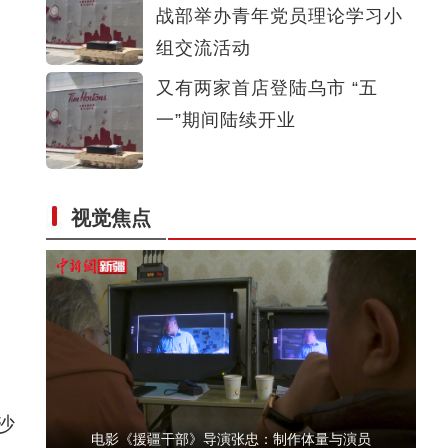
战部举办青年党员理论学习小
新疆沙雅县：多彩校园活动喜迎欢度双节
组交流活动
又有两家首店登陆乌市 “五
一”期间陆续开业
视觉焦点
新疆阿克苏：国家湿地公园“美颜”迎国庆
沙
电影《援疆干部》导演张忠：制作体量与演员