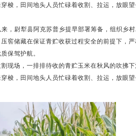
来穿梭，田间地头人员忙碌着收割、拉运，放眼望
以来，尉犁县阿克苏普乡提早部署筹备，组织乡村
、压窖储藏在保证青贮收获过程安全的前提下，严
优质保驾护航。
割现场，一排排待收的青贮玉米在秋风的吹拂下
来穿梭，田间地头人员忙碌着收割、拉运，放眼望