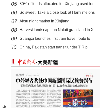
80% of funds allocated for Xinjiang used for
So sweet! Take a close look at Hami melons
Aksu night market in Xinjiang
Harvest landscape on Nalati grassland in Xi
Guangxi launches first train travel route to
新疆阿克苏：国家湿地公园“美颜”迎国庆
China, Pakistan start transit under TIR p
，收