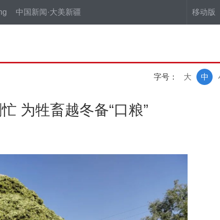
ng
中国新闻·大美新疆
移动版
字号：
大
中
 为牲畜越冬备“口粮”