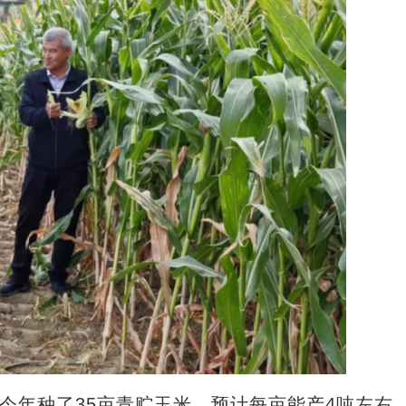
年种了35亩青贮玉米，预计每亩能产4吨左右