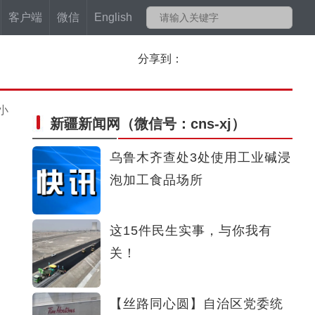
客户端
微信
English
分享到：
小
新疆新闻网
（微信号：cns-xj）
乌鲁木齐查处3处使用工业碱浸
泡加工食品场所
这15件民生实事，与你我有
关！
【丝路同心圆】自治区党委统