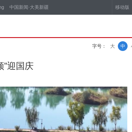
ng
中国新闻·大美新疆
移动版
字号：
大
中
颜”迎国庆