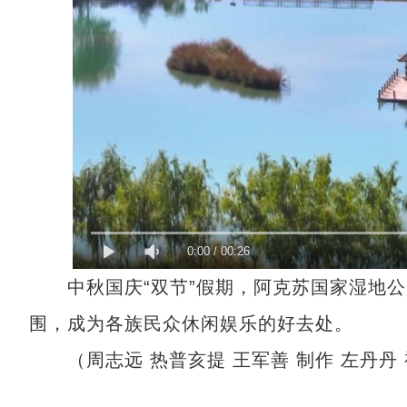
0:00
/
00:26
中秋国庆“双节”假期，阿克苏国家湿地公园
围，成为各族民众休闲娱乐的好去处。
（周志远 热普亥提 王军善 制作 左丹丹