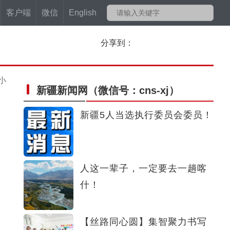
客户端
微信
English
分享到：
小
新疆新闻网
（微信号：cns-xj）
新疆5人当选执行委员会委员！
人这一辈子，一定要去一趟喀
什！
【丝路同心圆】集智聚力书写