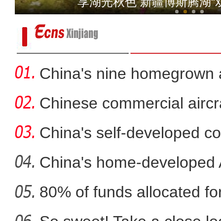
享湖光秋色 新疆博斯腾湖“
China's nine homegrown ai
in
Chinese commercial airc
fli
China's self-developed co
co
China's home-developed A
80% of funds allocated for
新疆沙雅县：多彩校园活