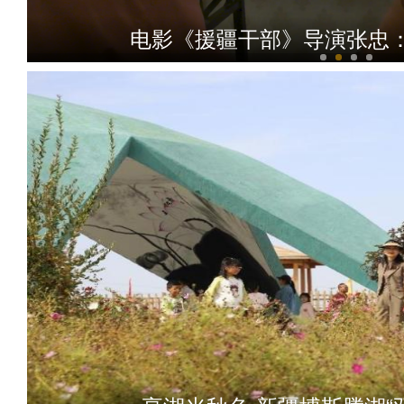
电影《援疆干部》导演张忠
青年演员赫林：对影片的