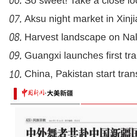
So sweet! Take a close l
Aksu night market in Xinj
Harvest landscape on Nala
Guangxi launches first trai
China, Pakistan start tran
新疆阿克苏：国家湿地公园