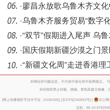
新
·
廖昌永放歌乌鲁木齐文化
唱《我和
·
乌鲁木齐服务贸易“数字化
·
“双节”假期进入尾声 乌
高峰
·
国庆假期新疆沙漠之门景
·
“新疆文化周”走进香港理
扬中华
本网站所刊载信息，不代表中新社和中新网观点。 
未经授权禁止转载、摘编、复制及建立镜像，
[
网上传播视听节目许可证（0106168)
] [
京ICP证040655号
] [
京公网安
总机：86-10-878266