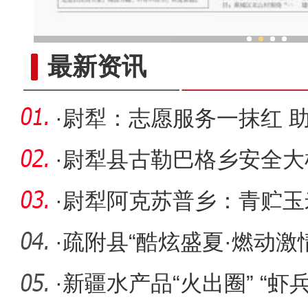
中外舞者共赴中国新疆国际
最新资讯
·
尉犁：志愿服务一抹红 助
·
尉犁县古勒巴格乡安全大
防线
·
尉犁阿克苏普乡：青贮玉
冬备“口
·
疏附县“酷炫盛夏·燃动激
大赛
·
新疆水产品“火出圈” “虾