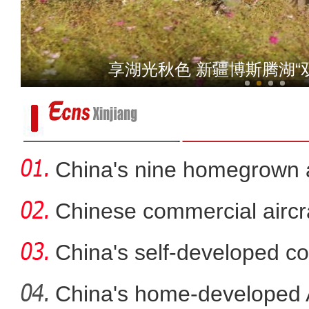
青年演员赫林：对影片的
享湖光秋色 新疆博斯腾湖“
China's nine homegrown ai
in
Chinese commercial airc
fli
China's self-developed co
co
China's home-developed A