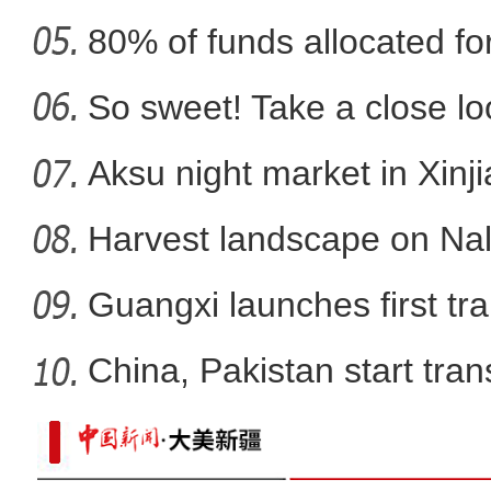
80% of funds allocated for
新疆沙雅县：多彩校园活
So sweet! Take a close l
Aksu night market in Xinj
Harvest landscape on Nala
Guangxi launches first trai
China, Pakistan start tran
新疆阿克苏：国家湿地公园