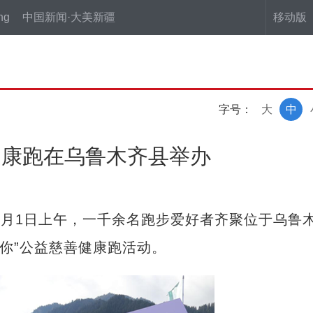
ng
中国新闻·大美新疆
移动版
字号：
大
中
健康跑在乌鲁木齐县举办
月1日上午，一千余名跑步爱好者齐聚位于乌鲁
有你”公益慈善健康跑活动。