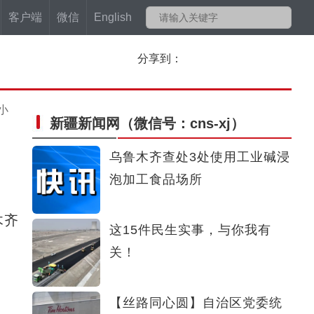
客户端
微信
English
分享到：
小
新疆新闻网
（微信号：cns-xj）
乌鲁木齐查处3处使用工业碱浸
泡加工食品场所
木齐
这15件民生实事，与你我有
关！
【丝路同心圆】自治区党委统