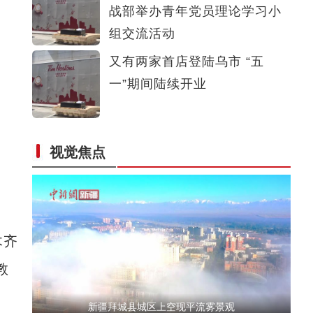
战部举办青年党员理论学习小
库车市“拯救老屋行动-古民居修缮”启动
组交流活动
又有两家首店登陆乌市 “五
一”期间陆续开业
视觉焦点
新疆喀什古城日接待游客预计超五万人次
木齐
教
新疆拜城县城区上空现平流雾景观