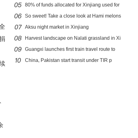
80% of funds allocated for Xinjiang used for
So sweet! Take a close look at Hami melons
全
Aksu night market in Xinjiang
捐
Harvest landscape on Nalati grassland in Xi
Guangxi launches first train travel route to
新疆喀什古城日接待游客预计超五万人次
China, Pakistan start transit under TIR p
续
、
余