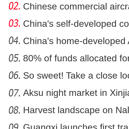
in
Chinese commercial airc
fli
China's self-developed co
co
China's home-developed A
80% of funds allocated for
So sweet! Take a close l
新疆阿克苏：国家湿地公园
Aksu night market in Xinj
Harvest landscape on Nala
Guangxi launches first trai