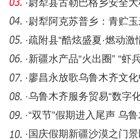
·
尉犁县古勒巴格乡安全大
防线
·
尉犁阿克苏普乡：青贮玉
冬备“口
·
疏附县“酷炫盛夏·燃动激
大赛
·
新疆水产品“火出圈” “虾
新
·
廖昌永放歌乌鲁木齐文化
唱《我和
·
乌鲁木齐服务贸易“数字化
·
“双节”假期进入尾声 乌
高峰
·
国庆假期新疆沙漠之门景