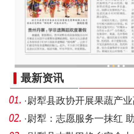
蹈节
最新资讯
·
尉犁县政协开展果蔬产业
动
·
尉犁：志愿服务一抹红 助