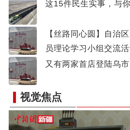
这15件民生实事，与
新疆阿克苏：国家湿地公园
【丝路同心圆】自治区
员理论学习小组交流活
又有两家首店登陆乌市 
视觉焦点
电影《援疆干部》导演张忠