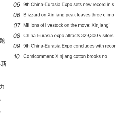
9th China-Eurasia Expo sets new record in s
Blizzard on Xinjiang peak leaves three climb
Millions of livestock on the move: Xinjiang'
、
China-Eurasia expo attracts 329,300 visitors
题
9th China-Eurasia Expo concludes with recor
打通丝路跨境自驾新通道！2026环塔丝路集结赛即将启幕
Comicomment: Xinjiang cotton brooks no
办新
smear
力
。
、