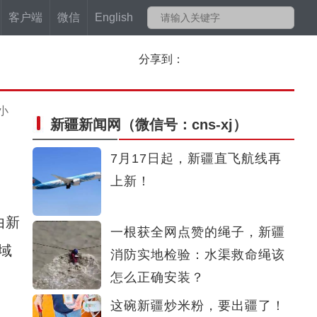
客户端
微信
English
分享到：
小
新疆新闻网
（微信号：cns-xj）
7月17日起，新疆直飞航线再
上新！
由新
一根获全网点赞的绳子，新疆
域
消防实地检验：水渠救命绳该
怎么正确安装？
这碗新疆炒米粉，要出疆了！