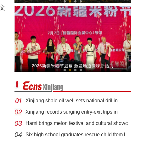
文
新疆乌恰：听听在深山从警29年民警的深情独白
2026新疆米粉节启幕 激发地道疆味新活力
Xinjiang shale oil well sets national drillin
Xinjiang records surging entry-exit trips in
Hami brings melon festival and cultural showc
新疆：辅警下班遇父子掉落排污井 多方联手施救成功
Six high school graduates rescue child from l