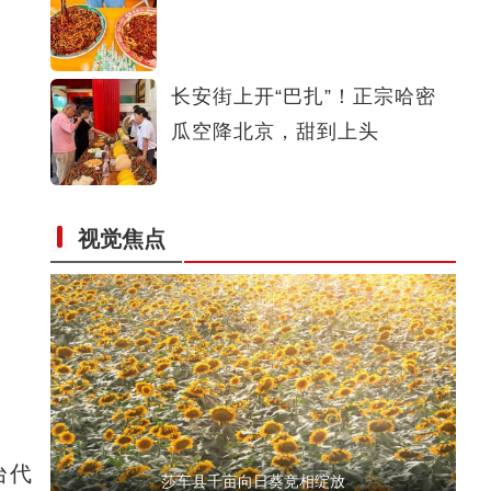
新疆：辅警下班遇父子掉落排污井 多方联手施救成功
长安街上开“巴扎”！正宗哈密
瓜空降北京，甜到上头
视觉焦点
打通丝路跨境自驾新通道！2026环塔丝路集结赛即将启幕
台代
莎车县千亩向日葵竞相绽放