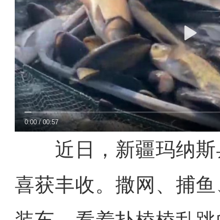
0:00
/
00:57
近日，新疆玛纳斯
喜获丰收。撒网、捕鱼