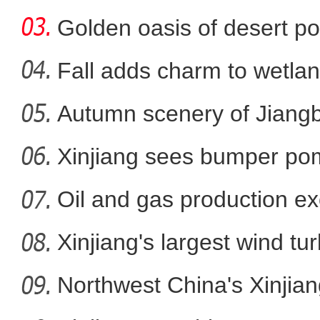
Golden oasis of desert po
Fall adds charm to wetlan
Autumn scenery of Jiang
新疆玛纳斯县：荒山变
Xinjiang sees bumper po
Oil and gas production ex
metr
Xinjiang's largest wind turb
Northwest China's Xinjian