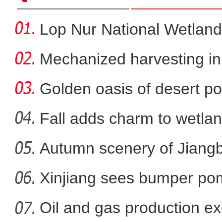
Lop Nur National Wetland
Mechanized harvesting in f
Golden oasis of desert po
Fall adds charm to wetlan
Autumn scenery of Jiang
新疆巩留县：芦苇湿地
Xinjiang sees bumper po
Oil and gas production ex