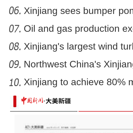
Xinjiang sees bumper po
Oil and gas production ex
metr
Xinjiang's largest wind turb
Northwest China's Xinjian
Xinjiang to achieve 80% 
in