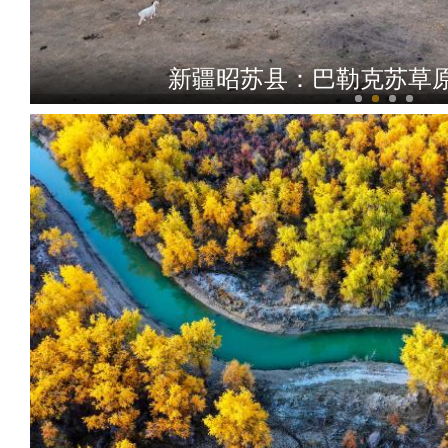
新疆巩留县：芦苇湿地