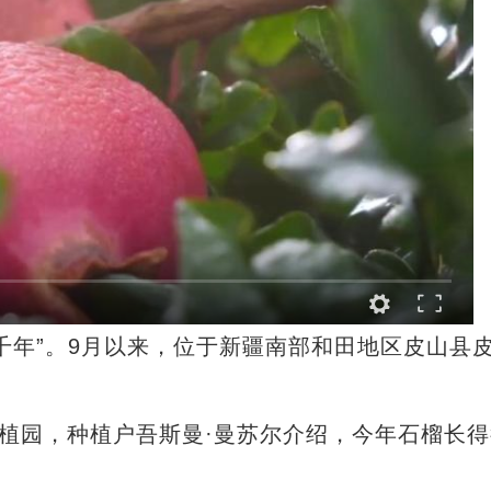
年”。9月以来，位于新疆南部和田地区皮山县
植园，种植户吾斯曼·曼苏尔介绍，今年石榴长得