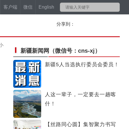
客户端
微信
English
分享到：
小
新疆新闻网
（微信号：cns-xj）
新疆5人当选执行委员会委员！
人这一辈子，一定要去一趟喀
什！
【丝路同心圆】集智聚力书写