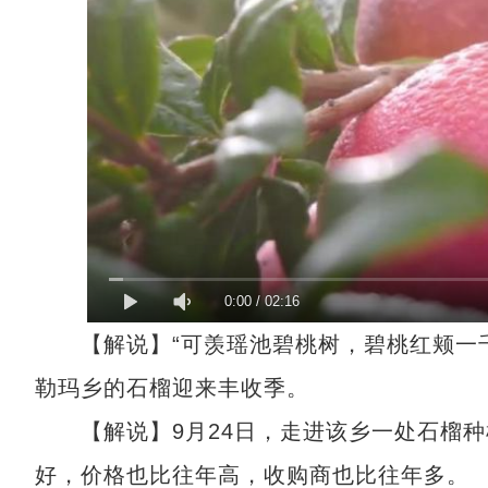
0:00
/
02:16
【解说】“可羡瑶池碧桃树，碧桃红颊一千
勒玛乡的石榴迎来丰收季。
【解说】9月24日，走进该乡一处石榴种
好，价格也比往年高，收购商也比往年多。