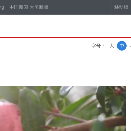
ng
中国新闻·大美新疆
移动版
字号：
大
中