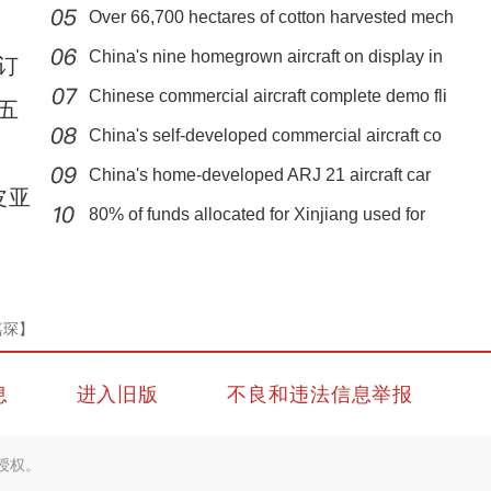
Over 66,700 hectares of cotton harvested mech
China's nine homegrown aircraft on display in
订
Chinese commercial aircraft complete demo fli
五
China's self-developed commercial aircraft co
China's home-developed ARJ 21 aircraft car
新疆兵团：朽木变工艺品 提升价值能致富
皮亚
80% of funds allocated for Xinjiang used for
嘉琛】
息
进入旧版
不良和违法信息举报
授权。