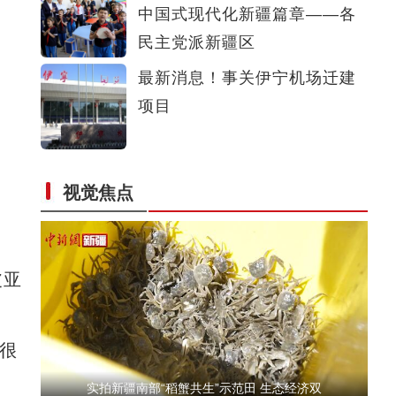
中国式现代化新疆篇章——各
斑斓秋色怡人 油画般风景尽显秋日之美
民主党派新疆区
最新消息！事关伊宁机场迁建
项目
视觉焦点
新疆兵团：朽木变工艺品 提升价值能致富
皮亚
很
实拍新疆南部“稻蟹共生”示范田 生态经济双