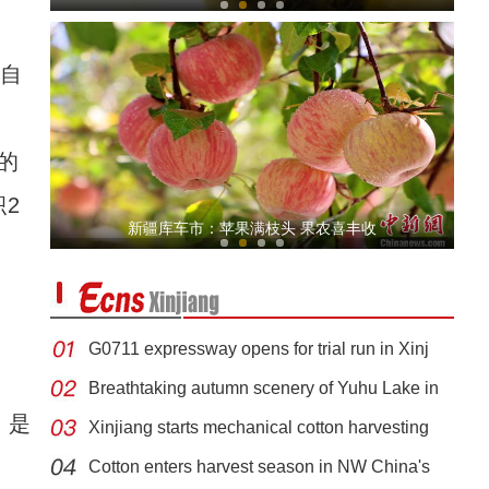
自
的
2
《上海古丽》男主米热：上海援疆成果让我眼
新疆库车市：苹果满枝头 果农喜丰收
G0711 expressway opens for trial run in Xinj
Breathtaking autumn scenery of Yuhu Lake in
，是
Xinjiang starts mechanical cotton harvesting
斑斓秋色怡人 油画般风景尽显秋日之美
Cotton enters harvest season in NW China's