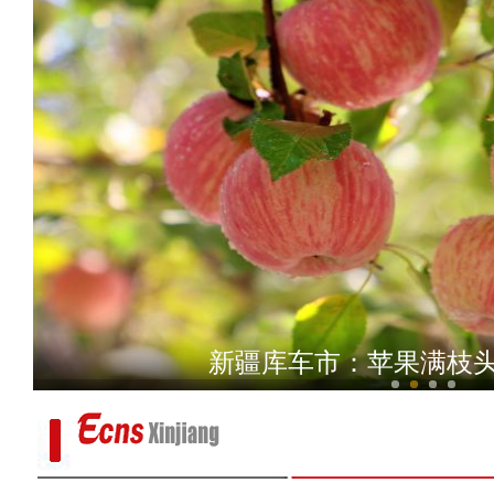
斑斓秋色怡人 油画般风
新疆G0711线乌尉高速公