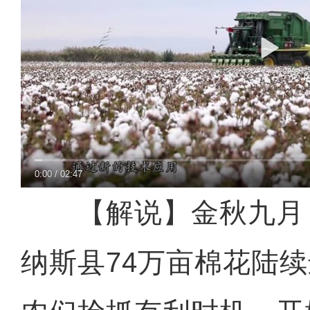
0:00
/
02:47
【解说】金秋九月
纳斯县74万亩棉花陆