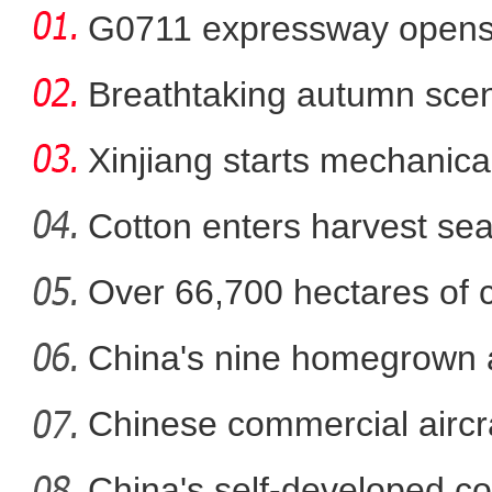
G0711 expressway opens fo
Breathtaking autumn sce
in
Xinjiang starts mechanica
Cotton enters harvest se
Over 66,700 hectares of 
新疆兵团：朽木变工艺品 
mech
China's nine homegrown ai
in
Chinese commercial airc
fli
China's self-developed co