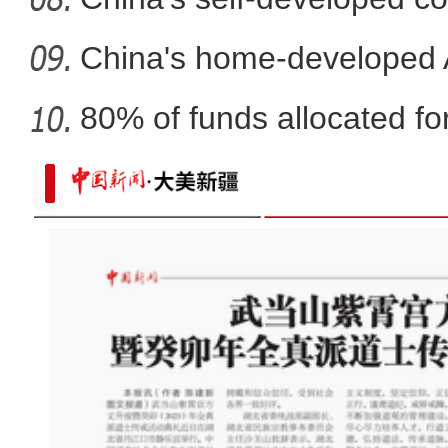
co
China's home-developed A
80% of funds allocated for