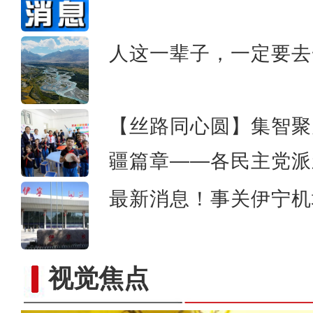
新疆兵团：朽木变工艺品 
人这一辈子，一定要去
【丝路同心圆】集智聚
疆篇章——各民主党派
最新消息！事关伊宁机
视觉焦点
实拍新疆南部“稻蟹共生”示