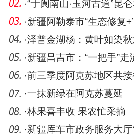
夹层患
·
“于阗南山·玉河古道”昆
科考
·
新疆阿勒泰市“生态修复+
展“芳容
·
泽普金湖杨：黄叶如染秋
·
新疆昌吉市：“一把手”走流
心
·
前三季度阿克苏地区共接待游
次
·
一抹新绿在阿克苏蔓延
·
林果喜丰收 果农忙采摘
·
新疆库车市政务服务大厅