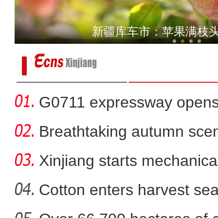
《上海古丽》男主米热：上
新疆库车市：苹果满枝头
G0711 expressway opens fo
Breathtaking autumn sce
in
Xinjiang starts mechanica
Cotton enters harvest se