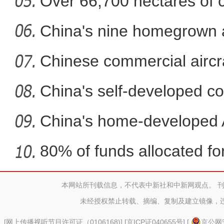
Over 66,700 hectares of 
斑斓秋色怡人 油画般风
mech
China's nine homegrown ai
in
Chinese commercial airc
fli
China's self-developed co
co
China's home-developed A
80% of funds allocated for
本网站所刊载信息，不代表中新社和中新网观点。 
新疆兵团：朽木变工艺品 
未经授权禁止转载、摘编、复制及建立镜像，
[
网上传播视听节目许可证（0106168)
] [
京ICP证040655号
] [
京公网安