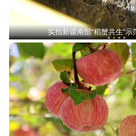
实拍新疆南部“稻蟹共生”示