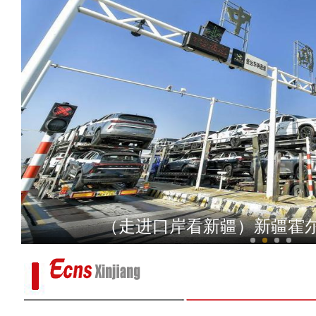
新疆阿克苏：游客“偶遇”
（走进口岸看新疆）新疆霍