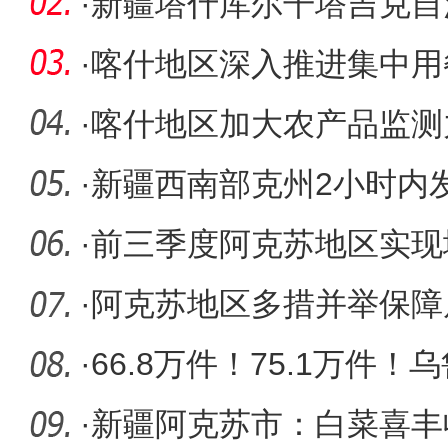
由贸易试
·
新疆塔什库尔干塔吉克自
首次实现
·
喀什地区深入推进集中用
项整治
·
喀什地区加大农产品监测
上的安
·
新疆西南部克州2小时内发
到人员伤
·
前三季度阿克苏地区实现城
万人
·
阿克苏地区多措并举保障
·
66.8万件！75.1万件
务量连创
·
新疆阿克苏市：白菜喜丰