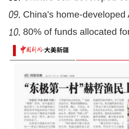
co
China's home-developed A
80% of funds allocated for
塔里木油田累产油气当