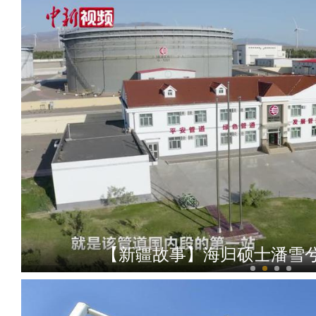
【新疆故事】海归硕士潘雪