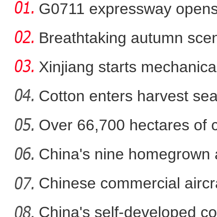
G0711 expressway opens fo
Breathtaking autumn sce
in
Xinjiang starts mechanica
Cotton enters harvest se
Over 66,700 hectares of 
立冬时节 新疆伊犁河
mech
China's nine homegrown ai
in
Chinese commercial airc
fli
China's self-developed co