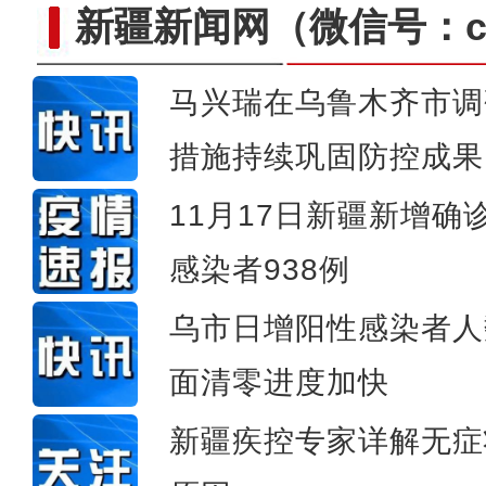
新疆新闻网
（微信号：cn
马兴瑞在乌鲁木齐市调
【万人说新疆】新疆青年北大
措施持续巩固防控成果
11月17日新疆新增确
感染者938例
乌市日增阳性感染者人
面清零进度加快
新疆疾控专家详解无症