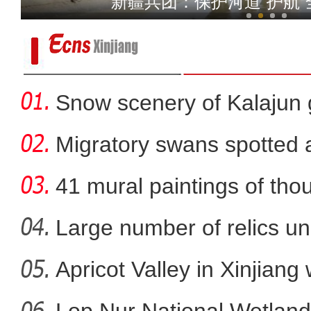
新疆兵团：保护河道“护航
Snow scenery of Kalajun
Migratory swans spotted a
41 mural paintings of tho
grotto
Large number of relics un
Apricot Valley in Xinjiang
【万人说新疆】新疆青年北大