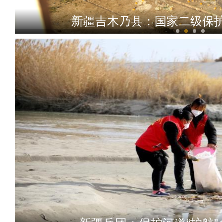
新疆吉木乃县：国家二级保
新疆昭苏县：牲畜开启