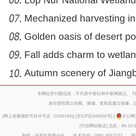
Lop Nur National Wetland
Mechanized harvesting in f
Golden oasis of desert po
Fall adds charm to wetlan
Autumn scenery of Jiang
本网站所刊载信息，不代表中新社和中新网观点。 
新疆那拉提草原雪景宛
未经授权禁止转载、摘编、复制及建立镜像，
[
网上传播视听节目许可证（0106168)
] [
京ICP证040655号
] [
京公网安
[可信网站验证]
总机：86-10-8
制作：中新社新疆分社 技术支持：0991-8557237 新闻热线：