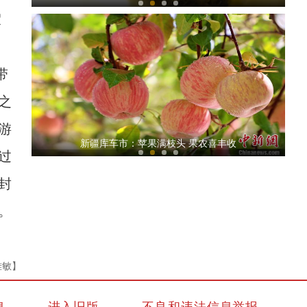
假
带
之
游
《上海古丽》男主米热：上海援疆成果让我眼
新疆库车市：苹果满枝头 果农喜丰收
过
近封
。
雅敏】
斑斓秋色怡人 油画般风景尽显秋日之美