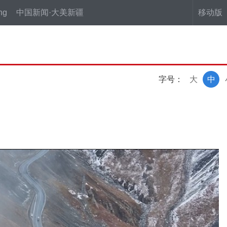
ng
中国新闻·大美新疆
移动版
字号：
大
中