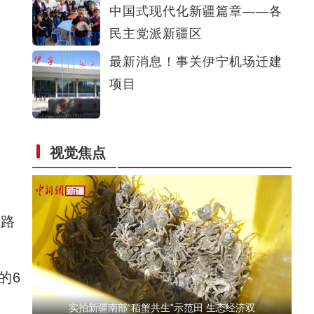
中国式现代化新疆篇章——各
斑斓秋色怡人 油画般风景尽显秋日之美
民主党派新疆区
最新消息！事关伊宁机场迁建
项目
视觉焦点
新疆兵团：朽木变工艺品 提升价值能致富
公路
的6
实拍新疆南部“稻蟹共生”示范田 生态经济双