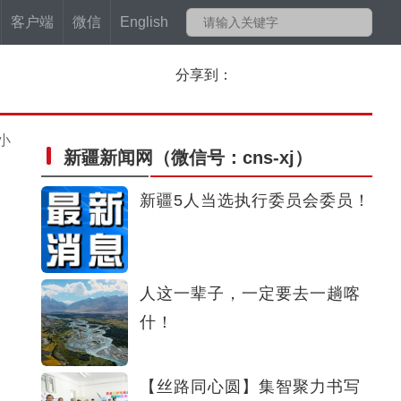
客户端
微信
English
分享到：
小
新疆新闻网
（微信号：cns-xj）
新疆5人当选执行委员会委员！
人这一辈子，一定要去一趟喀
什！
【丝路同心圆】集智聚力书写