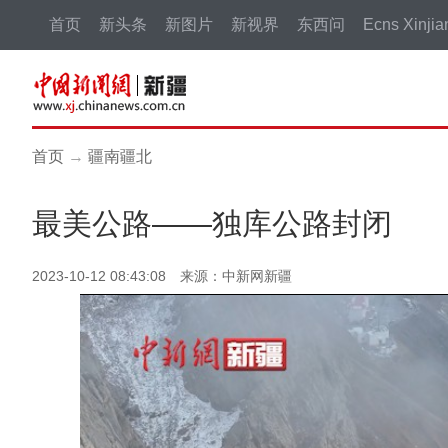
首页
新头条
新图片
新视界
东西问
Ecns Xinjia
首页
→
疆南疆北
最美公路——独库公路封闭
2023-10-12 08:43:08 来源：中新网新疆