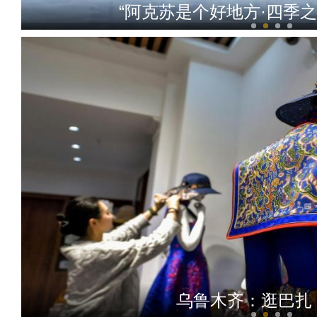
成群候鸟在新疆乌什托
新疆阿克苏农牧民运动会
野生天鹅连续十九年在新