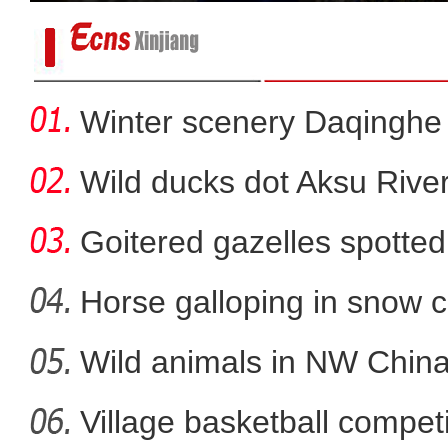
Winter scenery Daqinghe 
Wild ducks dot Aksu River
Goitered gazelles spotted 
Horse galloping in snow c
a
Wild animals in NW China
新疆阿克苏市融媒体中心校
Village basketball competi