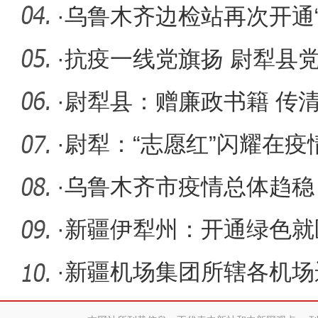
点赞
·
乌鲁木齐边检站再次开通“
重病同
·
抗疫一线党旗扬 尉犁县
中发挥先
·
尉犁县：赠廉政书籍 传
·
尉犁：“志愿红”闪耀在疫
·
乌鲁木齐市疫情总体趋稳 
段
·
新疆伊犁州：开通绿色就
产品调度
·
新疆机场集团所辖各机场