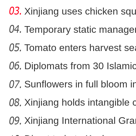
Xinjiang uses chicken squ
Temporary static manage
parts
Tomato enters harvest se
新疆阿克苏地区：卡龙
Diplomats from 30 Islamic 
Sunflowers in full bloom i
Xinjiang holds intangible 
Xinjiang International G