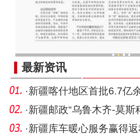
新疆兵团为漫漫沙丘增添“
最新资讯
·
新疆喀什地区首批6.7亿
大项目建
·
新疆邮政“乌鲁木齐-莫斯
·
新疆库车暖心服务赢得返