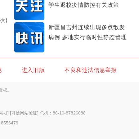
学生返校疫情防控有关政策
亭文】
新疆昌吉州连续出现多点散发
病例 多地实行临时性静态管理
息
进入旧版
不良和违法信息举报
授权。
号-1
]
[可信网站验证]
总机：86-10-87826688
 8556479