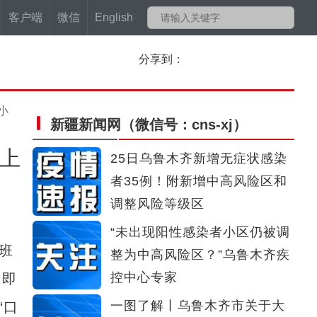
客户端
微信
English
分享到：
小
新疆新闻网
（微信号：cns-xj）
以上
25日乌鲁木齐新增无症状感染
者35例！附新增中高风险区和
调整风险等级区
“未出现阳性感染者小区仍被调
欧班
整为中高风险区？”乌鲁木齐疾
控中心专家
，即
一图了解丨乌鲁木齐市关于大
“口