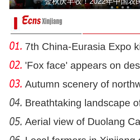
金秋庆丰收！2022年中国
7th China-Eurasia Expo ki
'Fox face' appears on des
Autumn scenery of northw
Breathtaking landscape o
Aerial view of Duolang C
新疆铁门关市加强疫情期间市