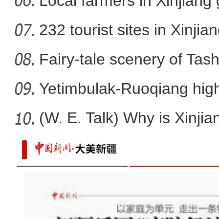
Local farmers in Xinjiang 
232 tourist sites in Xinjia
Fairy-tale scenery of Tas
Yetimbulak-Ruoqiang high
ope
(W. E. Talk) Why is Xinjia
新疆昭苏为50多万只羊实施“