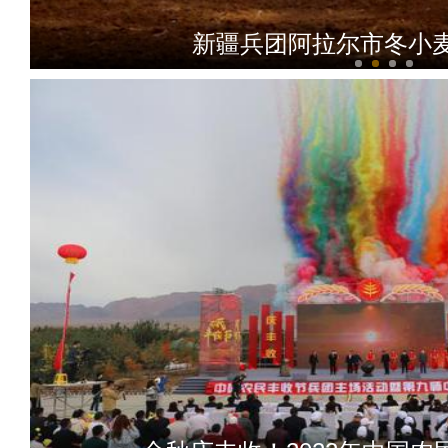
新疆兵团阿拉尔市冬小
新疆雨后雅丹 五道垭景区