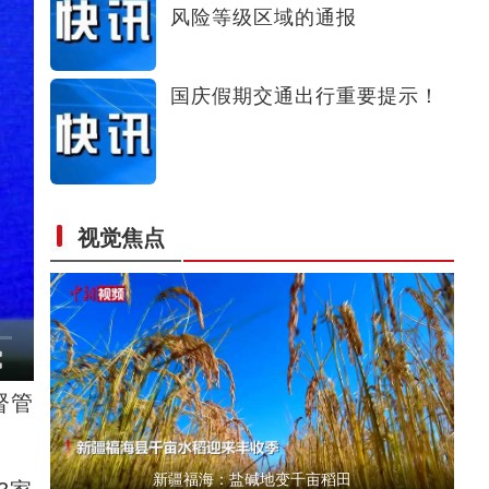
风险等级区域的通报
新疆各地州建立巡回（流动）医疗队保障基层
国庆假期交通出行重要提示！
视觉焦点
新疆实行“四类”药品实名登记销售
督管
新疆福海：盐碱地变千亩稻田