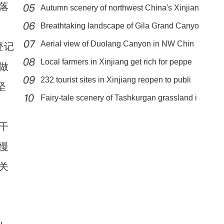
落
Autumn scenery of northwest China's Xinjian
Breathtaking landscape of Gila Grand Canyo
Aerial view of Duolang Canyon in NW Chin
登记
Local farmers in Xinjiang get rich for peppe
做
232 tourist sites in Xinjiang reopen to publi
新疆实行“四类”药品实名登记销售
坚
Fairy-tale scenery of Tashkurgan grassland i
干
慢
关
、