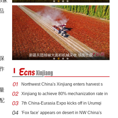
3家
品
新疆北部：乌希里克湿地冰花“盛开”
新疆兵团辣椒大面积机械采收 场面壮观
保
作
Northwest China's Xinjiang enters harvest s
量
Xinjiang to achieve 80% mechanization rate in
配
7th China-Eurasia Expo kicks off in Urumqi
新疆各地州建立巡回（流动）医疗队保障基层
'Fox face' appears on desert in NW China's