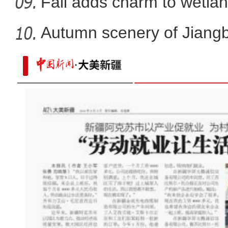
Fall adds charm to wetlan
Autumn scenery of Jiang
新疆：电力工人踏雪