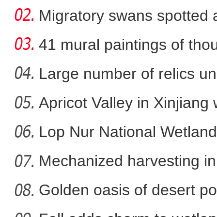
Migratory swans spotted a
41 mural paintings of tho
grotto
Large number of relics un
Apricot Valley in Xinjiang
新疆昭苏县：夏塔景区云雾
Lop Nur National Wetland
Mechanized harvesting in f
Golden oasis of desert po