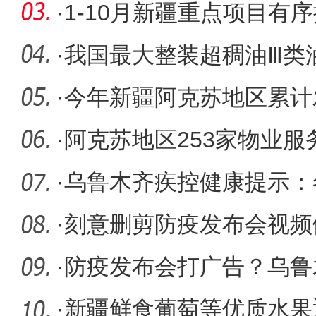
更有
·
1-10月新疆重点项目有
·
我国最大整装超稠油Ⅲ类
成效
·
今年新疆阿克苏地区累计
助资金42
·
阿克苏地区253家物业服
火
·
乌鲁木齐疾控健康提示：
氧化碳中
·
刻意删剪防疫发布会视频
宠物用品
·
防疫发布会打广告？乌鲁
业混淆视
·
新疆鲜食葡萄等优质水果