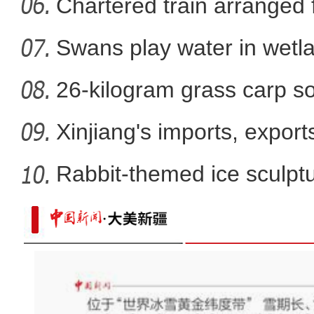
Chartered train arranged 
Swans play water in wetla
26-kilogram grass carp so
win
Xinjiang's imports, export
Rabbit-themed ice sculptur