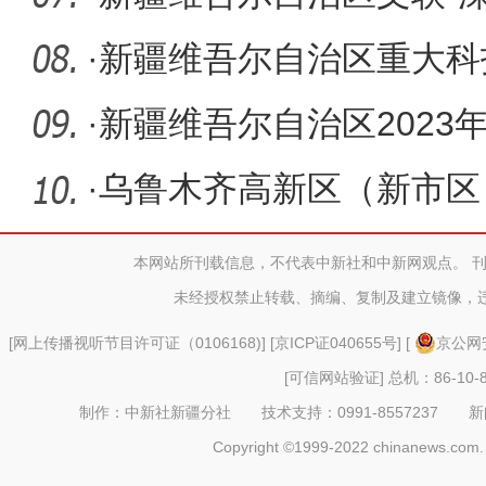
民”采风
·
新疆维吾尔自治区重大科
任务专项
·
新疆维吾尔自治区2023
苏市启
·
乌鲁木齐高新区（新市区
约
本网站所刊载信息，不代表中新社和中新网观点。 
未经授权禁止转载、摘编、复制及建立镜像，
[
网上传播视听节目许可证（0106168)
] [
京ICP证040655号
] [
京公网安
[可信网站验证]
总机：86-10-8
制作：中新社新疆分社 技术支持：0991-8557237 新闻热线：
Copyright ©1999-2022 chinanews.com. 