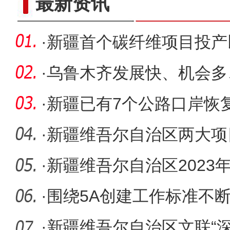
最新资讯
·
新疆首个碳纤维项目投产
·
乌鲁木齐发展快、机会多
·
新疆已有7个公路口岸恢
·
新疆维吾尔自治区两大项
·
新疆维吾尔自治区2023
苏启动
·
围绕5A创建工作标准不
天山托
·
新疆维吾尔自治区文联“