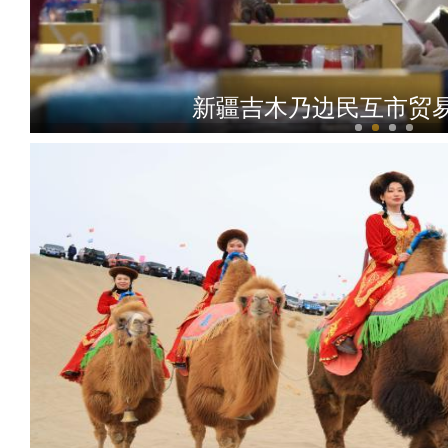
新疆吉木乃边民互市贸