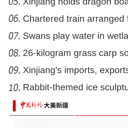
Xinjiang holds dragon boa
新疆玛纳斯：机械化破
Chartered train arranged 
Swans play water in wetla
26-kilogram grass carp so
win
Xinjiang's imports, export
Rabbit-themed ice sculptur
新疆：多种珍稀野生动物初