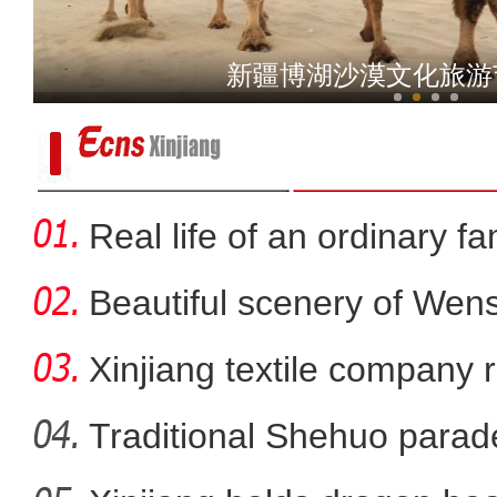
【新疆故事】雕塑师王宣元
新疆博湖沙漠文化旅游
Real life of an ordinary fa
Beautiful scenery of We
in
Xinjiang textile company 
wort
Traditional Shehuo parad