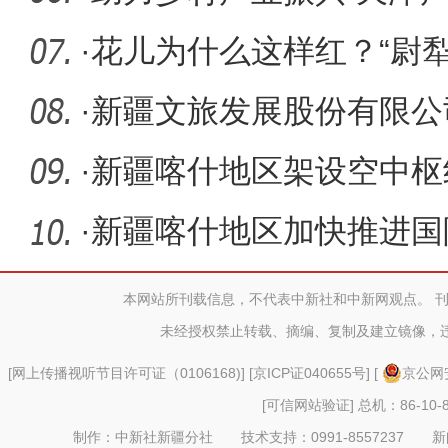
·
花儿为什么这样红？“尉
放异
·
新疆文旅发展股份有限公
谈
·
新疆喀什地区架设空中枢
·
新疆喀什地区加快推进国
本网站所刊载信息，不代表中新社和中新网观点。 
未经授权禁止转载、摘编、复制及建立镜像，
[
网上传播视听节目许可证（0106168)
] [
京ICP证040655号
] [
京公网安
[可信网站验证]
总机：86-10-8
制作：中新社新疆分社 技术支持：0991-8557237 新闻热线：