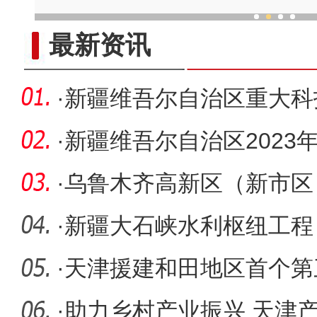
这个冬季新疆的冰雪格外
最新资讯
·
新疆维吾尔自治区重大科
任务专项
·
新疆维吾尔自治区2023
苏市启
·
乌鲁木齐高新区（新市区
约
·
新疆大石峡水利枢纽工程
序推进
·
天津援建和田地区首个第
·
助力乡村产业振兴 天津