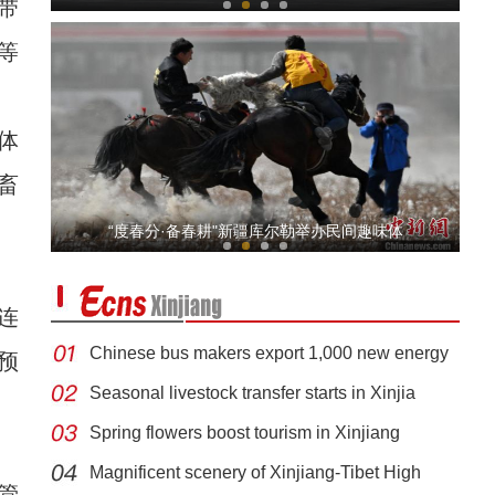
带
等
体
畜
新疆：帕米尔高原举办“迎春节”
“度春分·备春耕"新疆库尔勒举办民间趣味体
连
Chinese bus makers export 1,000 new energy
预
ve
Seasonal livestock transfer starts in Xinjia
Spring flowers boost tourism in Xinjiang
、
【新疆故事】哈萨克族刺绣传承人：传统手工
Magnificent scenery of Xinjiang-Tibet High
管