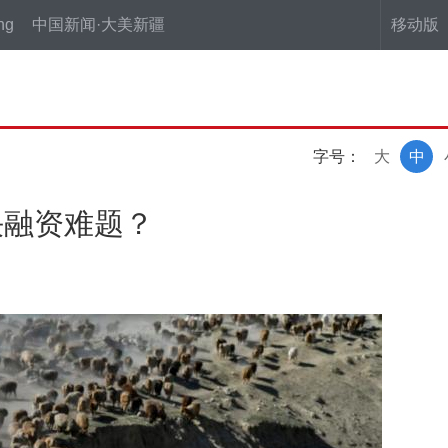
ng
中国新闻·大美新疆
移动版
字号：
大
中
决融资难题？