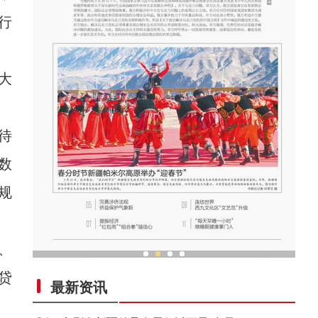
行
大
待
数
规
、
春分时节新疆帕米尔高原举办“迎春节”
贷
最新资讯