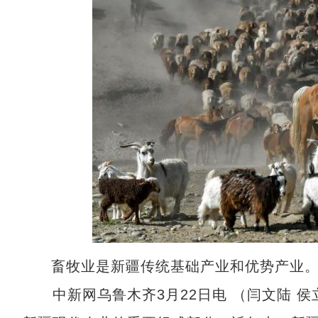
畜牧业是新疆传统基础产业和优势产业
中新网乌鲁木齐3月22日电 （闫文陆 侯