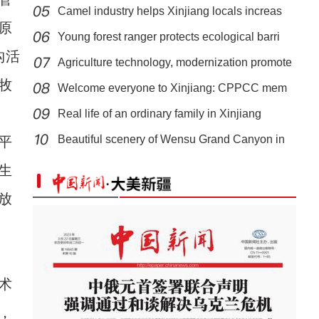
Camel industry helps Xinjiang locals increas
原
Young forest ranger protects ecological barri
构活
Agriculture technology, modernization promote
牧
Welcome everyone to Xinjiang: CPPCC mem
Real life of an ordinary family in Xinjiang
创业带动就业 提升家庭收入
Beautiful scenery of Wensu Grand Canyon in
平
生
放
术
，