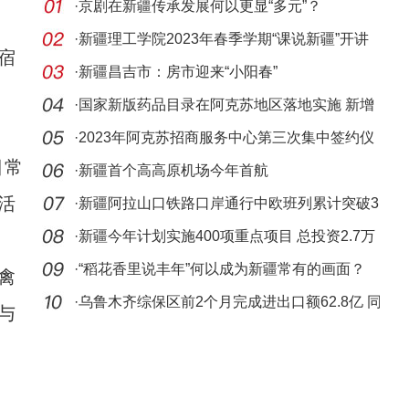
·
京剧在新疆传承发展何以更显“多元”？
·
新疆理工学院2023年春季学期“课说新疆”开讲
宿
啦—
·
新疆昌吉市：房市迎来“小阳春”
·
国家新版药品目录在阿克苏地区落地实施 新增
111种
·
2023年阿克苏招商服务中心第三次集中签约仪
日常
式举行
·
新疆首个高高原机场今年首航
活
·
新疆阿拉山口铁路口岸通行中欧班列累计突破3
万列
·
新疆今年计划实施400项重点项目 总投资2.7万
亿元
·
“稻花香里说丰年”何以成为新疆常有的画面？
禽
·
乌鲁木齐综保区前2个月完成进出口额62.8亿 同
与
比增