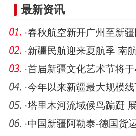
春分时节新疆帕米尔高原举
最新资讯
·
春秋航空新开广州至新疆
·
新疆民航迎来夏航季 南航
年同期
·
首届新疆文化艺术节将于4
·
今年以来新疆最大规模线
举行 提供
·
塔里木河流域候鸟蹁跹 
·
中国新疆阿勒泰-德国货