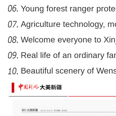
Young forest ranger protec
Agriculture technology, m
promote
Welcome everyone to Xi
mem
Real life of an ordinary fa
Beautiful scenery of We
in