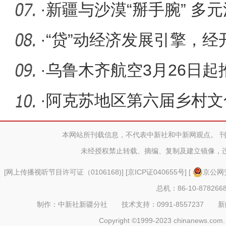
·
新疆与沙漠“掰手腕” 多元
树
·
“贷”动经济发展引擎，
务跑
·
乌鲁木齐航空3月26日起
·
阿克苏地区第六届乡村文
坪县杏花
本网站所刊载信息，不代表中新社和中新网观点。 
未经授权禁止转载、摘编、复制及建立镜像，
[
网上传播视听节目许可证（0106168)
] [
京ICP证040655号
] [
京公网安
总机：86-10-878266
制作：中新社新疆分社 技术支持：0991-8557237 新闻热线：
Copyright ©1999-2023 chinanews.com. 