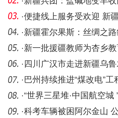
·
新疆兵团：盐碱地变丰收
·
便捷线上服务受欢迎 新疆
用户
·
新疆霍尔果斯：丝绸之路
效应”
·
新一批援疆教师为杏乡教
·
四川广汉市走进新疆乌鲁
营销推介
·
巴州持续推进“煤改电”
户村
·
“世界三星堆·中国航空城 ”
营销
·
科考车辆被困阿尔金山 