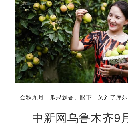
金秋九月，瓜果飘香。眼下，又到了库
中新网乌鲁木齐9月