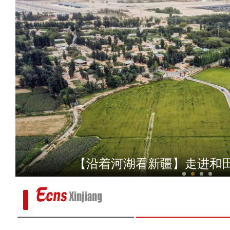
丁荫楠：我对这部片子的
【沿着河湖看新疆】走进和