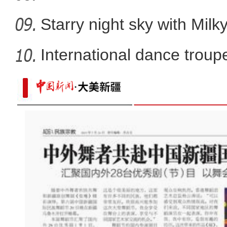
Starry night sky with Mil
International dance troupe
民族特色民宿、美食点亮新