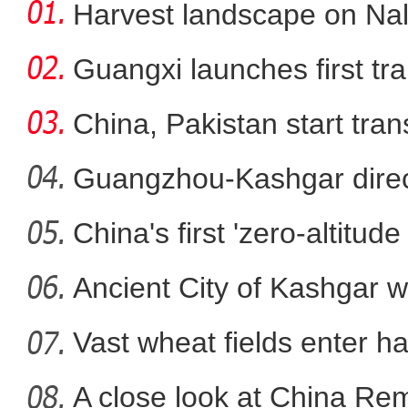
Harvest landscape on Nala
Guangxi launches first trai
China, Pakistan start tran
Guangzhou-Kashgar direct
China's first 'zero-altitu
吴军宝：在这里拍摄
Ancient City of Kashgar w
Vast wheat fields enter ha
A close look at China Re