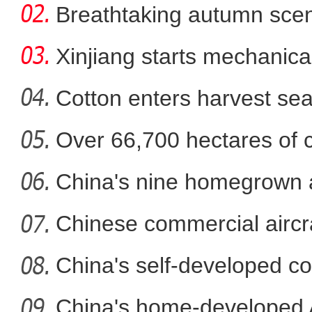
Breathtaking autumn sce
in
Xinjiang starts mechanica
Cotton enters harvest se
Over 66,700 hectares of 
“甬库心连心 共叙感恩情”
mech
China's nine homegrown ai
in
Chinese commercial airc
fli
China's self-developed co
co
China's home-developed A