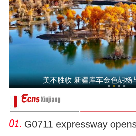
打卡博物馆 遗迹中领略
美不胜收 新疆库车金色胡杨
G0711 expressway opens fo