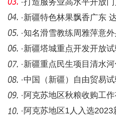
·
打造服务业高水平开放门
贸试验区
·
新疆特色林果飘香广东 达
亿元
·
知名滑雪教练周雅萍意外
在调查事
·
新疆塔城重点开发开放试
发展区企
·
新疆重点民生项目清水河
投入冬灌
·
中国（新疆）自由贸易试
册落户35
·
阿克苏地区秋粮收购工作
·
阿克苏地区1人入选202