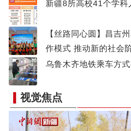
新疆8所高校41个学科
【丝路同心圆】昌吉州阜
作模式 推动新的社会
乌鲁木齐地铁乘车方式
视觉焦点
新疆红其拉甫口岸：出入境