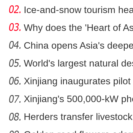
Ice-and-snow tourism heat
Why does the 'Heart of Asi
China opens Asia's deepes
World's largest natural de
Xinjiang inaugurates pilot
Xinjiang's 500,000-kW ph
新疆雅丹地貌雪后
pro
Herders transfer livestock