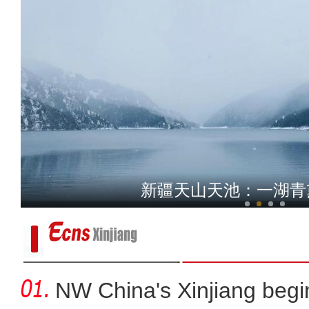
新疆自贸区义齿制造商订
俯瞰新疆托克逊县盘吉尔怪
新疆天山天池：一湖青
NW China's Xinjiang beg
大雪时节 新疆南部草