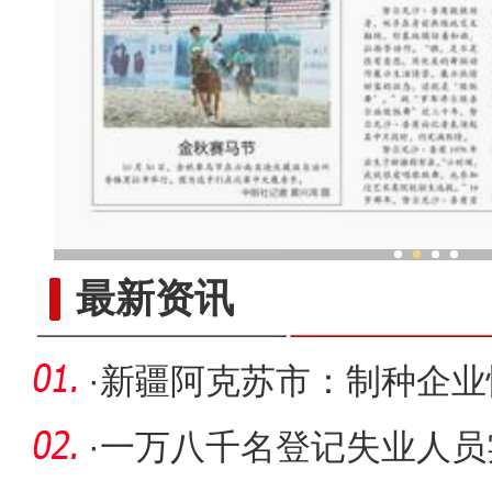
非遗”传承人：跳“做饭舞”近三十载
最新资讯
·
新疆阿克苏市：制种企业
耕
·
一万八千名登记失业人员