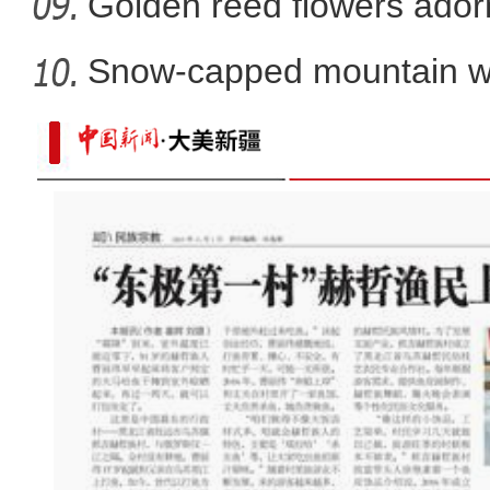
Golden reed flowers ador
Snow-capped mountain wit
X