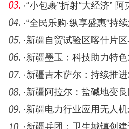
·
“小包裹”折射“大经济” 
农
·
“全民乐购·纵享盛惠”持
·
新疆自贸试验区喀什片区
合作共建
·
新疆墨玉：科技助力特色
见成效
·
新疆吉木萨尔：持续推进农
堆”
·
新疆阿拉尔：盐碱地变良
·
新疆电力行业应用无人机
置
·
新疆兵团：卫生城镇创建