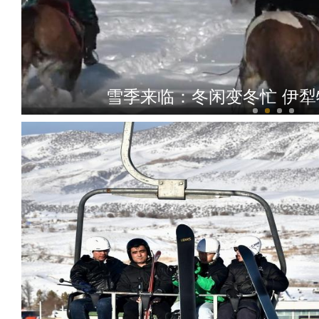
雪季来临：冬闲变冬忙 伊犁