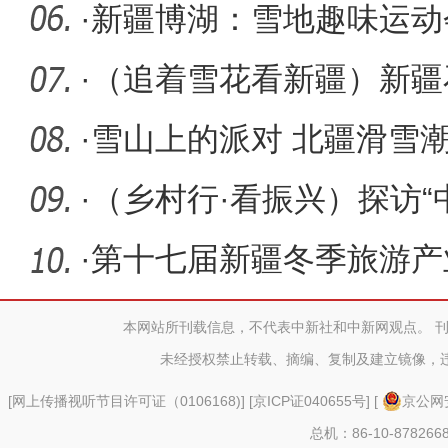
·
新疆博湖：雪地趣味运动
·
（追着雪花看新疆）新疆
光伏产业
·
雪山上的派对 北疆滑雪
·
（乡村行·看振兴）探访“
图什
·
第十七届新疆冬季旅游产
2023新疆热
本网站所刊载信息，不代表中新社和中新网观点。 
未经授权禁止转载、摘编、复制及建立镜像，
[
网上传播视听节目许可证（0106168)
] [
京ICP证040655号
] [
京公网安
总机：86-10-878266