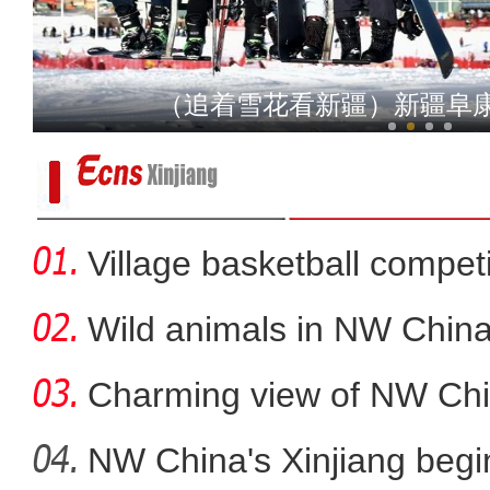
冬至时节 多地迎
（追着雪花看新疆）新疆阜
Village basketball competi
Wild animals in NW China
Charming view of NW Chi
NW China's Xinjiang beg