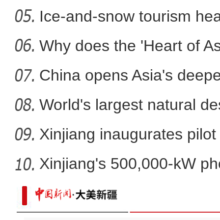
Ice-and-snow tourism heat
新疆：一年四季都可以吃
Why does the 'Heart of Asi
China opens Asia's deepes
World's largest natural de
Xinjiang inaugurates pilot
Xinjiang's 500,000-kW ph
pro
工业余热“反哺”现代农业 