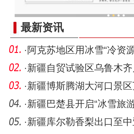
新疆“非遗”传承人：跳“做饭
最新资讯
·
阿克苏地区用冰雪“冷资源
·
新疆自贸试验区乌鲁木齐
现“交房即
·
新疆博斯腾湖大河口景区
年
·
新疆巴楚县开启“冰雪旅游
验冰雪
·
新疆库尔勒香梨出口至中