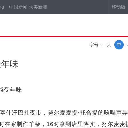
ng
中国新闻·大美新疆
移动版
字号：
大
中
受年味
感受年味
喀什汗巴扎夜市，努尔麦麦提·托合提的吆喝声异
时在家制作羊杂，16时拿到店里售卖，努尔麦麦