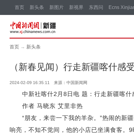
首页
新头条
新图片
新视界
东西问
Ecns Xinjia
首页
→
新头条
（新春见闻）行走新疆喀什感
2024-02-09 16:35:11 来源：中国新闻网
中新社喀什2月8日电 题：行走新疆喀什
作者 马晓东 艾里非热
“朋友，来尝一下我的羊杂。”热闹的新疆
响亮，不知不觉间，他的小店已坐满食客。9