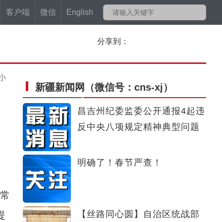
客户端
微信
English
分享到：
小
新疆新闻网
（微信号：cns-xj）
昌吉州纪委监委公开通报4起违
反中央八项规定精神典型问题
明确了！春节严查！
常
【丝路同心圆】自治区统战部
提