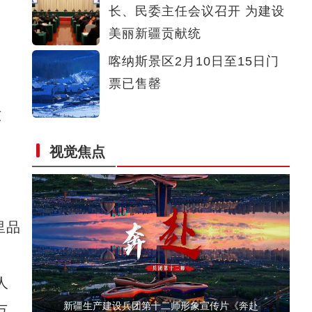
长、民委主任会议召开 为建设
新疆和田地区首次运用ECMO救治危重患者
美丽新疆贡献统
喀纳斯景区2月10日至15日门
票已售罄
晓东
视觉焦点
【新春纪事】新疆喀什等地多彩活动迎春节
里品
人
新疆生产建设兵团第十二师形象宣传片《奔赴
万