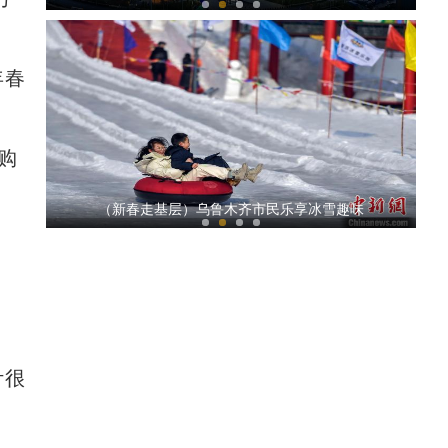
年春
购
【新春纪事】探访新疆霍尔果斯口岸 果蔬商品
（新春走基层）乌鲁木齐市民乐享冰雪趣味
计很
新疆和田地区首次运用ECMO救治危重患者