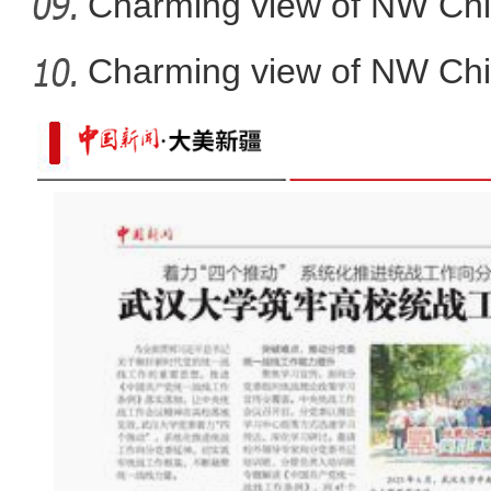
Charming view of NW Chi
Charming view of NW Chi
【新春纪事】变脸、民族舞、