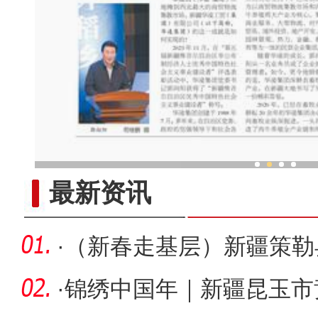
郭向阳 ：做新疆高质量发展
最新资讯
·
（新春走基层）新疆策勒
多彩民俗
·
锦绣中国年｜新疆昆玉市