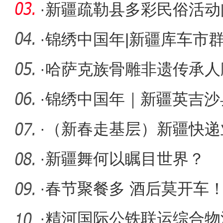
辣滚烫
·
新疆疏勒县多彩民俗活动
·
锦绣中国年|新疆库车市
受浓浓年
·
哈萨克族骨雕非遗传承人
·
锦绣中国年｜新疆英吉沙
“耍”出幸
·
（新春走基层）新疆快递
裹”蕴藏
·
新疆舞何以瞩目世界？
·
春节聚餐多 酒后莫开车
酒驾不松
·
精河国际公铁联运综合物