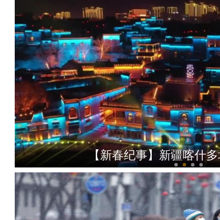
【新春纪事】新疆喀什多