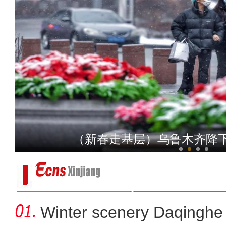
新疆阿克苏：社火耍起来
（新春走基层）乌鲁木齐降
Winter scenery Daqinghe 