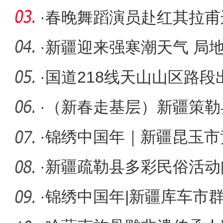
味
·
春晚舞蹈演员赴红其拉甫
·
新疆迎来强寒潮天气 局
49度
·
国道218线天山山区路
·
（新春走基层）新疆策勒
多彩民俗
·
锦绣中国年｜新疆昆玉市
辣滚烫
·
新疆疏勒县多彩民俗活动
·
锦绣中国年|新疆库车市