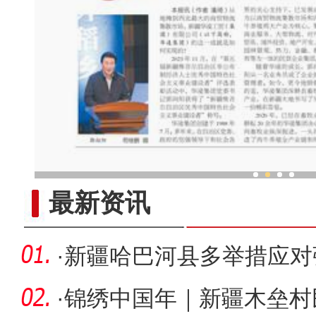
郭向阳 ：做新疆高质量发展
最新资讯
·
新疆哈巴河县多举措应对
众正常出
·
锦绣中国年｜新疆木垒村