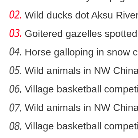
Wild ducks dot Aksu River
Goitered gazelles spotted 
Horse galloping in snow c
a
Wild animals in NW China
新疆阿克苏：社火耍起来
Village basketball competi
Wild animals in NW China
Village basketball competi