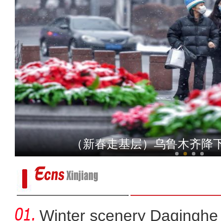
【新春纪事】新疆喀什多
（新春走基层）乌鲁木齐降
Winter scenery Daqinghe 