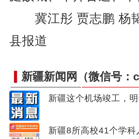
冀江彤 贾志鹏 杨韬
县报道
新疆新闻网
（微信号：cn
新疆这个机场竣工，明
江浙沪首个邮政集拼仓开仓 
新疆8所高校41个学科