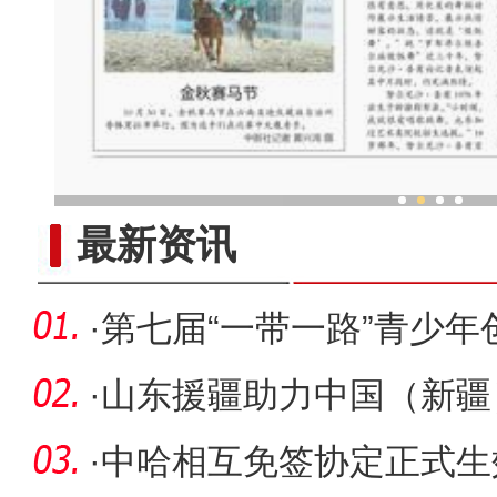
《石榴的颜色》走进
最新资讯
·
第七届“一带一路”青少
动（
·
山东援疆助力中国（新疆
第十二师
·
中哈相互免签协定正式生