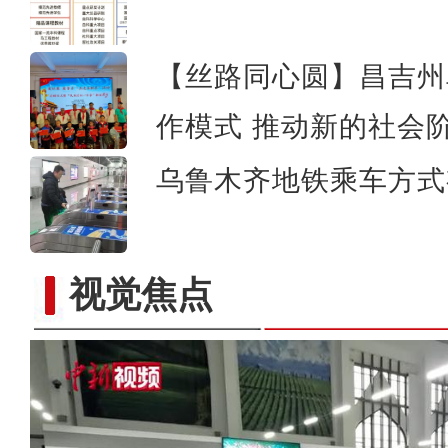
【丝路同心圆】昌吉州阜
作模式 推动新的社会
乌鲁木齐地铁乘车方式
视觉焦点
中哈相互免签协定生效 霍尔