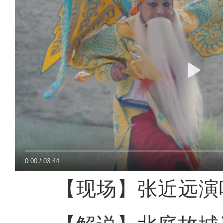
0:00
/
03:44
【现场】张近远演