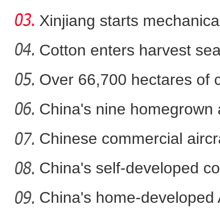
in
Xinjiang starts mechanica
Cotton enters harvest se
Over 66,700 hectares of 
江浙沪首个邮政集拼仓开仓 
mech
China's nine homegrown ai
in
Chinese commercial airc
fli
China's self-developed co
co
China's home-developed A