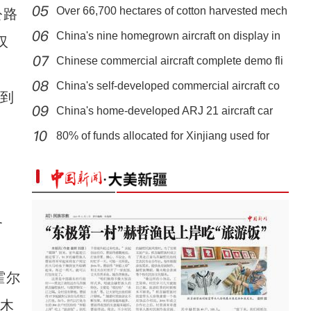
Over 66,700 hectares of cotton harvested mech
公路
China's nine homegrown aircraft on display in
汉
Chinese commercial aircraft complete demo fli
China's self-developed commercial aircraft co
到
China's home-developed ARJ 21 aircraft car
中哈相互免签协定生效 霍尔果斯口岸迎出入境
80% of funds allocated for Xinjiang used for
备
霍尔
拉木