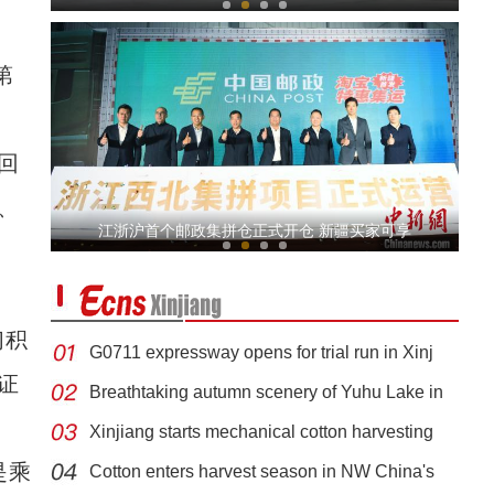
第
回
、
新疆红其拉甫口岸：出入境客流量持续攀升
江浙沪首个邮政集拼仓正式开仓 新疆买家可享
们积
G0711 expressway opens for trial run in Xinj
证
Breathtaking autumn scenery of Yuhu Lake in
Xinjiang starts mechanical cotton harvesting
沙雅县：植树造林 增新绿添活力
是乘
Cotton enters harvest season in NW China's