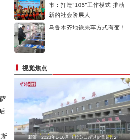
市：打造“105”工作模式 推动
沙雅县：植树造林 增新绿添活力
新的社会阶层人
乌鲁木齐地铁乘车方式有变！
视觉焦点
中哈相互免签协定生效 霍尔果斯口岸迎出入境
萨
后
克斯
新疆：2023年1-10月 卡拉苏口岸过货量超过2