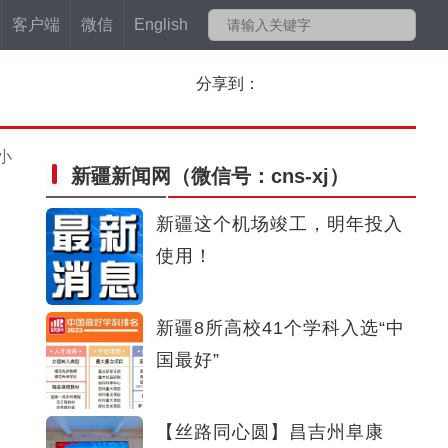
客户端
微信
English
分享到：
小
新疆新闻网
（微信号：cns-xj）
新疆这个机场竣工，明年投入
使用！
新疆8所高校41个学科入选“中
国最好”
【丝路同心圆】昌吉州阜康