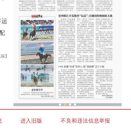
客运
配
嘉琛】
统战
新疆“非遗”传承人：跳“做饭舞”近三十载
息
进入旧版
不良和违法信息举报