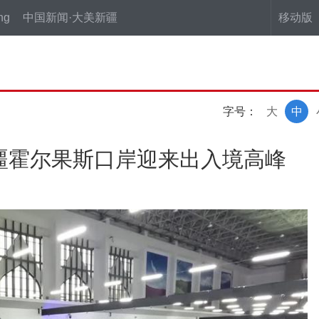
ng
中国新闻·大美新疆
移动版
字号：
大
中
疆霍尔果斯口岸迎来出入境高峰