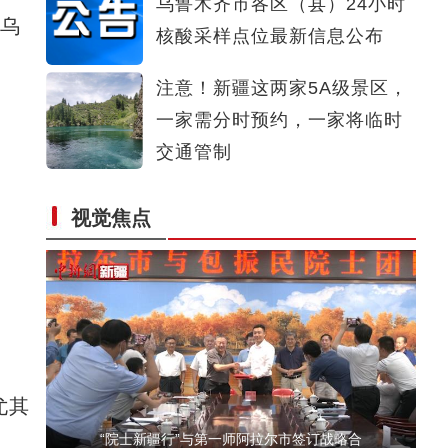
乌鲁木齐市各区（县）24小时
达乌
打卡新疆和田夜市 人均50元能吃到什么？
核酸采样点位最新信息公布
注意！新疆这两家5A级景区，
一家需分时预约，一家将临时
交通管制
视觉焦点
中国工程院副院长邓秀新院士调研指导第一师
尤其
“院士新疆行”与第一师阿拉尔市签订战略合