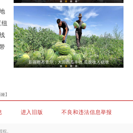
地
枢纽
线
带
多位院士成员赴第一师阿拉尔市为农业课题“
新疆察布查尔：大田西瓜丰收 瓜农收入稳增
丽娅】
息
进入旧版
不良和违法信息举报
打卡新疆和田夜市 人均50元能吃到什么？
授权。