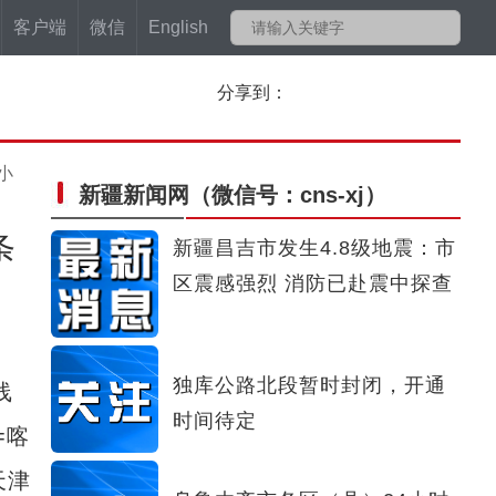
客户端
微信
English
分享到：
小
新疆新闻网
（微信号：cns-xj）
条
新疆昌吉市发生4.8级地震：市
区震感强烈 消防已赴震中探查
独库公路北段暂时封闭，开通
线
时间待定
=喀
天津